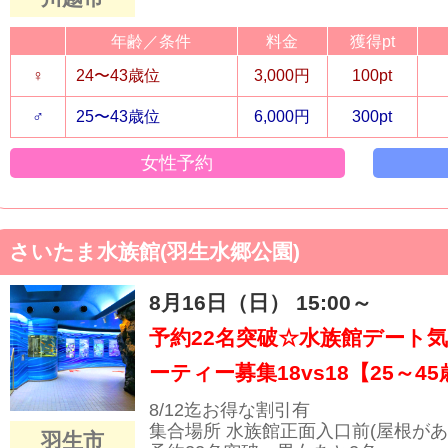
年齢／条件
料金
獲得pt
♀
24〜43歳位
3,000円
100pt
♂
25〜43歳位
6,000円
300pt
女性予約
さいたま水族館(羽生水郷公園)
8月16日（日） 15:00～
予約22名突破☆水族館デート
ーティー募集18vs18【25～4
8/12迄お得な割引有
集合場所 水族館正面入口前(屋根があ
羽生市