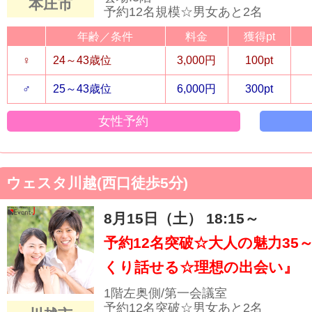
本庄市
予約12名規模☆男女あと2名
年齢／条件
料金
獲得pt
♀
24～43歳位
3,000円
100pt
♂
25～43歳位
6,000円
300pt
女性予約
ウェスタ川越(西口徒歩5分)
8月15日（土） 18:15～
予約12名突破☆大人の魅力35
くり話せる☆理想の出会い』
1階左奥側/第一会議室
予約12名突破☆男女あと2名