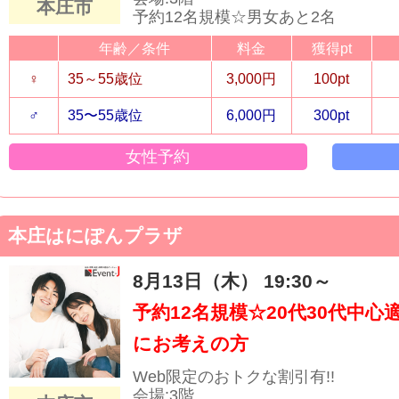
本庄市
予約12名規模☆男女あと2名
年齢／条件
料金
獲得pt
♀
35～55歳位
3,000円
100pt
♂
35〜55歳位
6,000円
300pt
女性予約
本庄はにぽんプラザ
8月13日（木） 19:30～
予約12名規模☆20代30代中
にお考えの方
Web限定のおトクな割引有!!
会場:3階