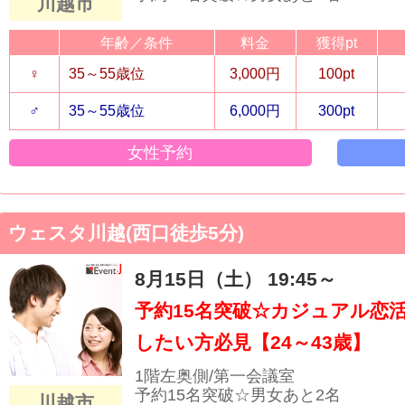
川越市
年齢／条件
料金
獲得pt
♀
35～55歳位
3,000円
100pt
♂
35～55歳位
6,000円
300pt
女性予約
ウェスタ川越(西口徒歩5分)
8月15日（土） 19:45～
予約15名突破☆カジュアル恋
したい方必見【24～43歳】
1階左奥側/第一会議室
予約15名突破☆男女あと2名
川越市