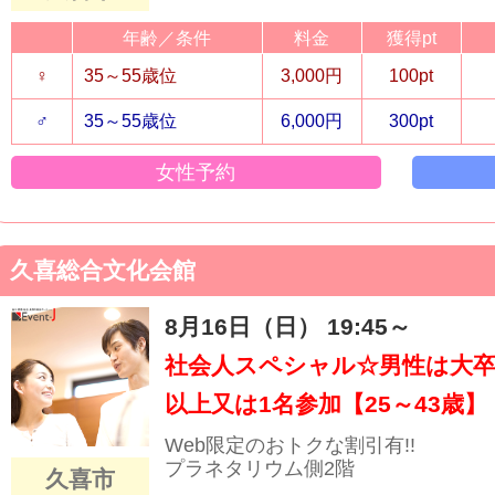
年齢／条件
料金
獲得pt
♀
35～55歳位
3,000円
100pt
♂
35～55歳位
6,000円
300pt
女性予約
久喜総合文化会館
8月16日（日） 19:45～
社会人スペシャル☆男性は大卒
以上又は1名参加【25～43歳】
Web限定のおトクな割引有!!
プラネタリウム側2階
久喜市