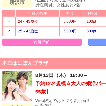
所沢市
男性満員、女性あと2名!
年齢／条件
料金
獲得pt
♀
24～43歳位
3,000円
100pt
♂
25～43歳位
6,000円
300pt
女性予約
本庄はにぽんプラザ
8月13日（木） 18:00～
予約12名規模☆大人の婚活パー
55歳】
Web限定のおトクな割引有!!
会場:3階