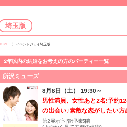
埼玉版
HOME
〉
イベントジェイ埼玉版
2年以内の結婚をお考えの方のパーティー一覧
所沢ミューズ
8月8日（土） 19:30～
男性満員、女性あと2名!予約1
の出会い♪素敵な恋がしたい方必
第2展示室|管理棟5階
(正面から見て左側の建物)