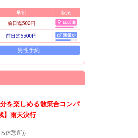
早割
状況
前日迄500円
前日迄5500円
男性予約
気分を楽しめる散策合コンパ
5歳】雨天決行
る休憩所)}