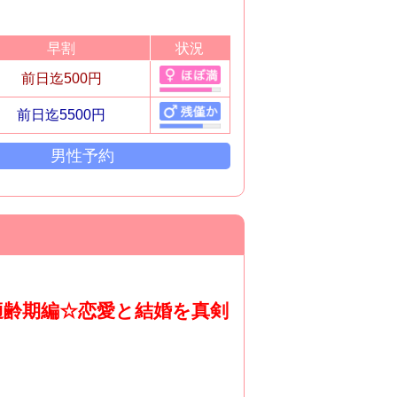
早割
状況
前日迄500円
前日迄5500円
男性予約
心適齢期編☆恋愛と結婚を真剣