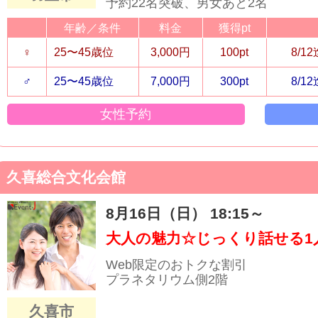
予約22名突破、男女あと2名
年齢／条件
料金
獲得pt
♀
25〜45歳位
3,000円
100pt
8/1
♂
25〜45歳位
7,000円
300pt
8/1
女性予約
久喜総合文化会館
8月16日（日） 18:15～
大人の魅力☆じっくり話せる1人
Web限定のおトクな割引
プラネタリウム側2階
久喜市