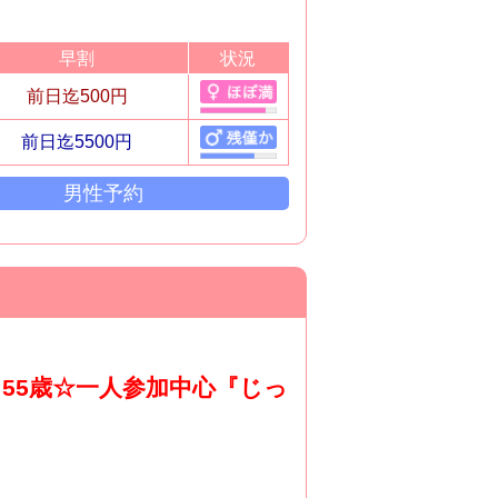
早割
状況
前日迄500円
前日迄5500円
男性予約
～55歳☆一人参加中心『じっ