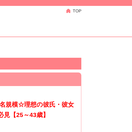
TOP
2名規模☆理想の彼氏・彼女
見【25～43歳】