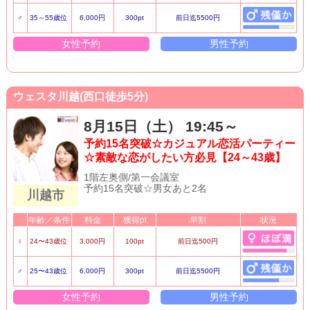
♂
35～55歳位
6,000円
300pt
前日迄5500円
女性予約
男性予約
ウェスタ川越(西口徒歩5分)
8月15日（土） 19:45～
予約15名突破☆カジュアル恋活パーティー
☆素敵な恋がしたい方必見【24～43歳】
1階左奥側/第一会議室
予約15名突破☆男女あと2名
川越市
年齢／条件
料金
獲得pt
早割
状況
♀
24〜43歳位
3,000円
100pt
前日迄500円
♂
25〜43歳位
6,000円
300pt
前日迄5500円
女性予約
男性予約