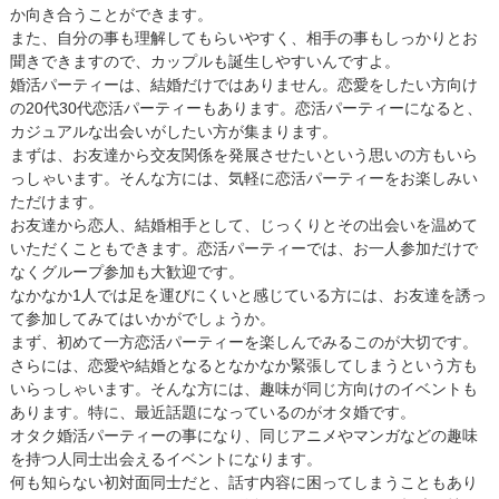
か向き合うことができます。
また、自分の事も理解してもらいやすく、相手の事もしっかりとお
聞きできますので、カップルも誕生しやすいんですよ。
婚活パーティーは、結婚だけではありません。恋愛をしたい方向け
の20代30代恋活パーティーもあります。恋活パーティーになると、
カジュアルな出会いがしたい方が集まります。
まずは、お友達から交友関係を発展させたいという思いの方もいら
っしゃいます。そんな方には、気軽に恋活パーティーをお楽しみい
ただけます。
お友達から恋人、結婚相手として、じっくりとその出会いを温めて
いただくこともできます。恋活パーティーでは、お一人参加だけで
なくグループ参加も大歓迎です。
なかなか1人では足を運びにくいと感じている方には、お友達を誘っ
て参加してみてはいかがでしょうか。
まず、初めて一方恋活パーティーを楽しんでみるこのが大切です。
さらには、恋愛や結婚となるとなかなか緊張してしまうという方も
いらっしゃいます。そんな方には、趣味が同じ方向けのイベントも
あります。特に、最近話題になっているのがオタ婚です。
オタク婚活パーティーの事になり、同じアニメやマンガなどの趣味
を持つ人同士出会えるイベントになります。
何も知らない初対面同士だと、話す内容に困ってしまうこともあり