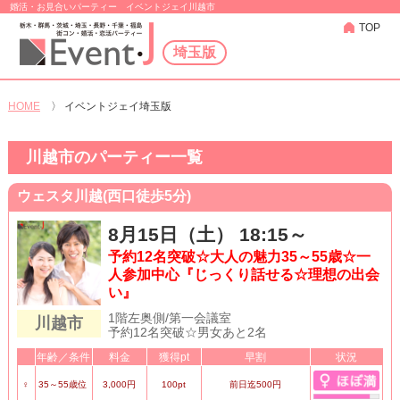
婚活・お見合いパーティー イベントジェイ川越市
TOP
埼玉版
HOME
〉
イベントジェイ埼玉版
川越市のパーティー一覧
ウェスタ川越(西口徒歩5分)
8月15日（土） 18:15～
予約12名突破☆大人の魅力35～55歳☆一
人参加中心『じっくり話せる☆理想の出会
い』
1階左奥側/第一会議室
川越市
予約12名突破☆男女あと2名
年齢／条件
料金
獲得pt
早割
状況
♀
35～55歳位
3,000円
100pt
前日迄500円