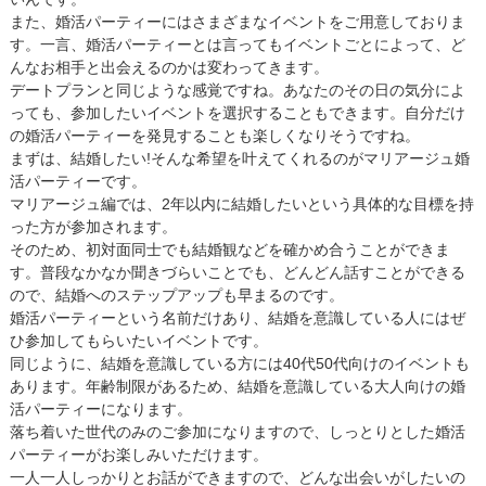
また、婚活パーティーにはさまざまなイベントをご用意しておりま
す。一言、婚活パーティーとは言ってもイベントごとによって、ど
んなお相手と出会えるのかは変わってきます。
デートプランと同じような感覚ですね。あなたのその日の気分によ
っても、参加したいイベントを選択することもできます。自分だけ
の婚活パーティーを発見することも楽しくなりそうですね。
まずは、結婚したい!そんな希望を叶えてくれるのがマリアージュ婚
活パーティーです。
マリアージュ編では、2年以内に結婚したいという具体的な目標を持
った方が参加されます。
そのため、初対面同士でも結婚観などを確かめ合うことができま
す。普段なかなか聞きづらいことでも、どんどん話すことができる
ので、結婚へのステップアップも早まるのです。
婚活パーティーという名前だけあり、結婚を意識している人にはぜ
ひ参加してもらいたいイベントです。
同じように、結婚を意識している方には40代50代向けのイベントも
あります。年齢制限があるため、結婚を意識している大人向けの婚
活パーティーになります。
落ち着いた世代のみのご参加になりますので、しっとりとした婚活
パーティーがお楽しみいただけます。
一人一人しっかりとお話ができますので、どんな出会いがしたいの