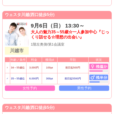
ウェスタ川越(西口徒歩5分)
9月6日（日） 13:30～
大人の魅力35～55歳☆一人参加中心『じっ
くり話せる☆理想の出会い』
1階左奥側/第1会議室
川越市
年齢／条件
料金
獲得pt
早割
状況
♀
34～55歳位
3,000円
100pt
前日迄500円
♂
35～55歳位
6,000円
300pt
前日迄5500円
女性予約
男性予約
ウェスタ川越(西口徒歩5分)