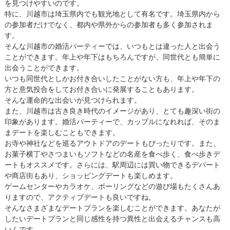
を見つけやすいのです。
特に、川越市は埼玉県内でも観光地として有名です。埼玉県内から
の参加者だけでなく、都内や県外からの参加者も多く参加されま
す。
そんな川越市の婚活パーティーでは、いつもとは違った人と出会う
ことができます。年上や年下はもちろんですが、同世代とも簡単に
出会うことができます。
いつも同世代としかお付き合いしたことがない方も、年上や年下の
方と意気投合をしてお付き合いに発展することもあります。
そんな運命的な出会いが見つけられます。
また、川越市は古き良き時代のイメージがあり、とても趣深い街の
印象があります。婚活パーティーで、カップルになれれば、そのま
まデートを楽しむこともできます。
お寺や神社などを巡るアウトドアのデートもぴったりです。また、
お菓子横丁やさつまいもソフトなどの名産を食べ歩く、食べ歩きデ
ートもオススメです。さらには、駅周辺には買い物できるデパート
や商店街もあり、ショッピングデートも楽しめます。
ゲームセンターやカラオケ、ボーリングなどの遊び場もたくさんあ
りますので、アクティブデートも良いですね。
そんなさまざまなデートプランを楽しむことができます。あなたが
したいデートプランと同じ感性を持つ異性と出会えるチャンスも高
いんです。