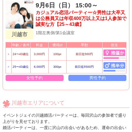
9月6日（日） 15:00～
カジュアル恋活パーティー☆男性は大卒又
は公務員又は年収400万以上又は1人参加で
誠実な方【25～43歳】
1階左奥側/第1会議室
川越市
年齢／条件
料金
獲得pt
早割
状況
♀
24〜43歳位
3,000円
100pt
前日迄500円
♂
25〜43歳位
6,000円
300pt
前日迄5500円
女性予約
男性予約
川越市エリアについて
イベントジェイの川越婚活パーティーは、毎回沢山の参加者で盛り
上がりを見せております。
婚活パーティーは、一度に沢山の出会いがあるため、運命の出会い