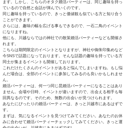
ます。しかし、こちらのオタク婚活パーティーは、同じ趣味を持っ
ているので自然と会話が弾んでいくのです。
同じ趣味を持っているので、きっと価値観も似ている方と知り合う
ことができます。
さらには、趣味の幅を広げる事もできるので、一石二鳥のイベント
になりますね。
他にも、川越ならではの神社での散策婚活パーティーなども開催さ
れます。
こちらは期間限定のイベントとなりますが、神社や御朱印集めなど
今SNSで話題になっております。そんな話題の趣味を持っている方
同士が集まるイベントも開催しております。
これだけたくさんのイベントがあると悩んでしまいますね。もし悩
んだ場合は、全部のイベントに参加してみるのも良いかもしれませ
ん。
婚活パーティーは、何一つ同じ昆婚活パーティーになることはあり
ません。会場や日時、イベントが違いますので、出会える相手も毎
回異なるのです。そのため、無数の出会いが見つけられます。
あなたにぴったりの婚活パーティーは、きっと川越市にあるはずで
す。
まずは、気になるイベントを見つけてみてください。あなたのお休
みに合わせて婚活パーティーチェックしてみてください。きっと運
命の出会いが、川越市にあるはずです!