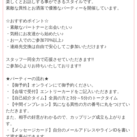
楽しくとお話しする事ができるスタイルです。
素敵な異性とお洒落で優雅なパーティーを開催しています。
☆おすすめポイント☆
・素敵なパートナーと出会いたい♪
・気軽にお友達から始めたい♪
・お一人でのご参加70%以上♪
・連絡先交換は自由で安心してご参加いただけます♪
スタッフ一同全力で応援させていただきます!!
ご参加心よりお待ちいたしております!!
★パーティーの流れ★
・【御予約】オンラインにて御予約ください。
・【会場で受付】エントリーカードをご記入いただきます。
・【自己紹介タイム】全員の方と3分～5分のトークタイム
・【中間インプレョン】気になる異性の方の番号に丸をつけてい
ただきます。
また、相手の好意がわかるので、カップリング成立も上がりま
す。
・【メッセージカード】自分のメールアドレスやラインIDを書い
て渡す事ができます