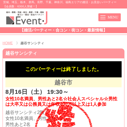
茨城、埼玉、栃木、群馬、長野、千葉、神奈川、福島エリアの婚活・お見合いパーティー
【会員数：6300人突破！】
【婚活パーティー・合コン・街コン・最新情報】
HOME
〉
越谷サンシティ
越谷サンシティ
このパーティーは終了しました。
越谷市
8月16日（土） 19:30～
女性10名満員、男性あと2名☆社会人スペシャル☆男性
は大卒又は公務員又は年収400万以上又は1人参加
越谷サンシティ2階
女性10名満員、男性あと2名
男性あと2名