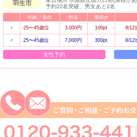
羽生市
予約22名突破、男女あと2名
年齢／条件
料金
獲得pt
♀
25〜45歳位
3,000円
100pt
8/1
♂
25〜45歳位
7,000円
300pt
8/1
女性予約