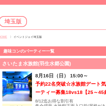
埼玉版
HOME
〉
イベントジェイ埼玉版
趣味コンのパーティー一覧
さいたま水族館(羽生水郷公園)
8月16日（日） 15:00～
予約22名突破☆水族館デート
ーティー募集18vs18【25～4
8/12迄お得な割引有
集合場所 水族館正面入口前(屋根があ