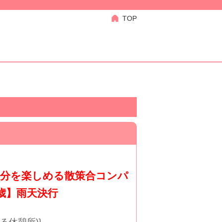
TOP
気分を楽しめる散策合コンパ
5歳】雨天決行
る休憩所)}