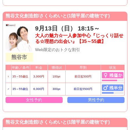
熊谷文化創造館/さくらめいと(1階平屋の建物です)
9月13日（日） 18:15～
大人の魅力☆一人参加中心『じっくり話せ
る☆理想の出会い』【35～55歳】
Web限定のおトクな割引
熊谷市
年齢／条件
料金
獲得pt
早割
状況
♀
35～55歳位
3,000円
100pt
前日迄500円
♂
35～55歳位
6,000円
300pt
前日迄5500円
女性予約
男性予約
熊谷文化創造館/さくらめいと(1階平屋の建物です)