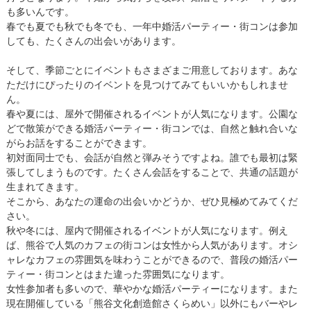
も多いんです。
春でも夏でも秋でも冬でも、一年中婚活パーティー・街コンは参加
しても、たくさんの出会いがあります。
そして、季節ごとにイベントもさまざまご用意しております。あな
ただけにぴったりのイベントを見つけてみてもいいかもしれませ
ん。
春や夏には、屋外で開催されるイベントが人気になります。公園な
どで散策ができる婚活パーティー・街コンでは、自然と触れ合いな
がらお話をすることができます。
初対面同士でも、会話が自然と弾みそうですよね。誰でも最初は緊
張してしまうものです。たくさん会話をすることで、共通の話題が
生まれてきます。
そこから、あなたの運命の出会いかどうか、ぜひ見極めてみてくだ
さい。
秋や冬には、屋内で開催されるイベントが人気になります。例え
ば、熊谷で人気のカフェの街コンは女性から人気があります。オシ
ャレなカフェの雰囲気を味わうことができるので、普段の婚活パー
ティー・街コンとはまた違った雰囲気になります。
女性参加者も多いので、華やかな婚活パーティーになります。また
現在開催している「熊谷文化創造館さくらめい」以外にもバーやレ