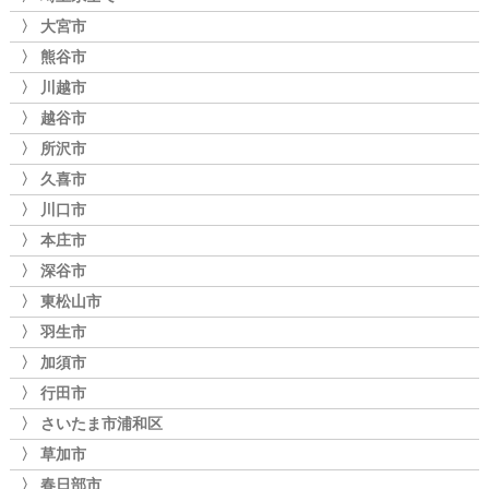
〉 大宮市
〉 熊谷市
〉 川越市
〉 越谷市
〉 所沢市
〉 久喜市
〉 川口市
〉 本庄市
〉 深谷市
〉 東松山市
〉 羽生市
〉 加須市
〉 行田市
〉 さいたま市浦和区
〉 草加市
〉 春日部市