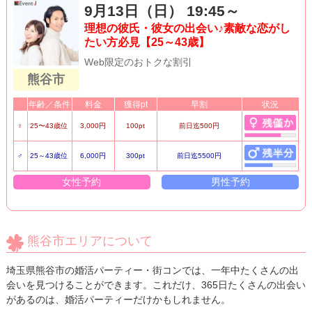
9月13日（日） 19:45～
理想の彼氏・彼女の出会い♪素敵な恋がし
たい方必見【25～43歳】
Web限定のおトクな割引
熊谷市
年齢／条件
料金
獲得pt
早割
状況
♀
25〜43歳位
3,000円
100pt
前日迄500円
♂
25～43歳位
6,000円
300pt
前日迄5500円
女性予約
男性予約
熊谷市エリアについて
埼玉県熊谷市の婚活パーティー・街コンでは、一年中たくさんの出
会いを見つけることができます。これだけ、365日たくさんの出会い
があるのは、婚活パーティーだけかもしれません。