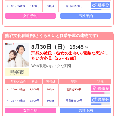
♂
35～55歳位
6,000円
300pt
前日迄5500円
女性予約
男性予約
熊谷文化創造館/さくらめいと(1階平屋の建物です)
8月30日（日） 19:45～
理想の彼氏・彼女の出会い♪素敵な恋がし
たい方必見【25～43歳】
Web限定のおトクな割引
熊谷市
年齢／条件
料金
獲得pt
早割
状況
♀
25〜43歳位
3,000円
100pt
前日迄500円
♂
25～43歳位
6,000円
300pt
前日迄5500円
女性予約
男性予約