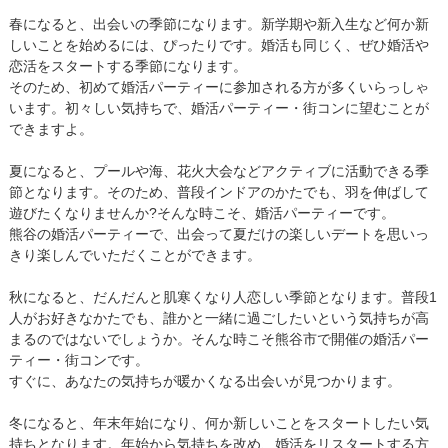
春になると、出会いの季節になります。新学期や新入生など何か新
しいことを始めるには、ぴったりです。婚活も同じく、ぜひ婚活や
恋活をスタートする季節になります。
そのため、初めて婚活パーティーに参加される方が多くいらっしゃ
います。初々しい気持ちで、婚活パーティー・街コンに望むことが
できますよ。
夏になると、プールや海、花火大会などアクティブに活動できる季
節となります。そのため、普段インドアのかたでも、羽を伸ばして
遊びたくなりませんか?そんな時こそ、婚活パーティーです。
熊谷の婚活パーティーで、出会って夏だけの楽しいデートを思いっ
きり楽しんでいただくことができます。
秋になると、だんだんと肌寒くなり人恋しい季節となります。普段1
人がお好きなかたでも、誰かと一緒に過ごしたいという気持ちが高
まるのではないでしょうか。そんな時こそ熊谷市で開催の婚活パー
ティー・街コンです。
すぐに、あなたの気持ちが暖かくなる出会いが見つかります。
冬になると、年末年始になり、何か新しいことをスタートしたい気
持ちとなります。年始から気持ちを改め、婚活をリスタートする方