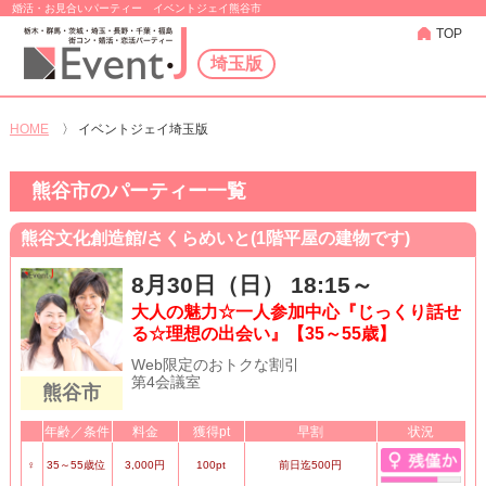
婚活・お見合いパーティー イベントジェイ熊谷市
TOP
埼玉版
HOME
〉
イベントジェイ埼玉版
熊谷市のパーティー一覧
熊谷文化創造館/さくらめいと(1階平屋の建物です)
8月30日（日） 18:15～
大人の魅力☆一人参加中心『じっくり話せ
る☆理想の出会い』【35～55歳】
Web限定のおトクな割引
第4会議室
熊谷市
年齢／条件
料金
獲得pt
早割
状況
♀
35～55歳位
3,000円
100pt
前日迄500円