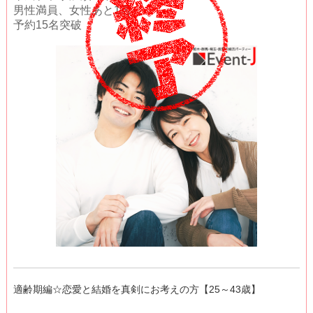
男性満員、女性あと1名
予約15名突破
適齢期編☆恋愛と結婚を真剣にお考えの方【25～43歳】