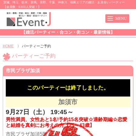
茨城、埼玉、栃木、群馬、長野、千葉、神奈川、福島エリアの婚活・お見合いパーティー
【会員数：6300人突破！】
【婚活パーティー・合コン・街コン・最新情報】
HOME
〉
パーティーご予約
パーティーご予約
市民プラザ加須
このパーティーは終了しました。
加須市
9月27日（土） 19:45～
男性満員、女性あと1名!予約15名突破☆適齢期編☆恋愛
と結婚を真剣にお考えの方【25～43歳】
市民プラザ加須5階