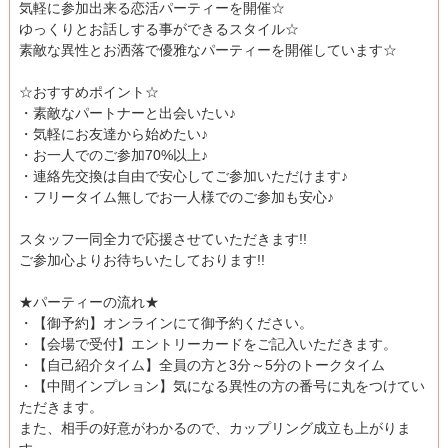
気軽に参加出来る恋活パーティーを開催☆
ゆっくりとお話しする事ができるスタイル☆
素敵な異性とお洒落で優雅なパーティーを開催しています☆
☆おすすめポイント☆
・素敵なパートナーと出会いたい♪
・気軽にお友達から始めたい♪
・お一人でのご参加70%以上♪
・連絡先交換は自由で安心してご参加いただけます♪
・フリータイム無しでお一人様でのご参加も安心♪
スタッフ一同全力で応援させていただきます!!
ご参加心よりお待ちいたしております!!
★パーティーの流れ★
・【御予約】オンラインにて御予約ください。
・【会場で受付】エントリーカードをご記入いただきます。
・【自己紹介タイム】全員の方と3分～5分のトークタイム
・【中間インプレョン】気になる異性の方の番号に丸をつけてい
ただきます。
また、相手の好意がわかるので、カップリング成立も上がりま