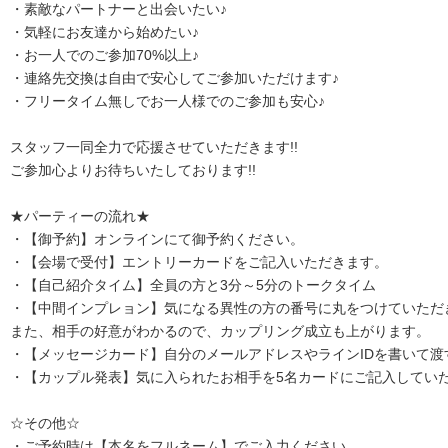
・素敵なパートナーと出会いたい♪
・気軽にお友達から始めたい♪
・お一人でのご参加70%以上♪
・連絡先交換は自由で安心してご参加いただけます♪
・フリータイム無しでお一人様でのご参加も安心♪
スタッフ一同全力で応援させていただきます!!
ご参加心よりお待ちいたしております!!
★パーティーの流れ★
・【御予約】オンラインにて御予約ください。
・【会場で受付】エントリーカードをご記入いただきます。
・【自己紹介タイム】全員の方と3分～5分のトークタイム
・【中間インプレョン】気になる異性の方の番号に丸をつけていただ
また、相手の好意がわかるので、カップリング成立も上がります。
・【メッセージカード】自分のメールアドレスやラインIDを書いて渡
・【カップル発表】気に入られたお相手を5名カードにご記入してい
☆その他☆
・ご予約時は【本名をフルネーム】でご入力ください。