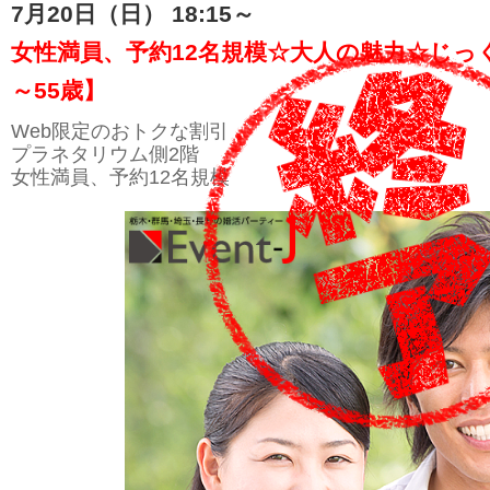
7月20日（日） 18:15～
女性満員、予約12名規模☆大人の魅力☆じっく
～55歳】
Web限定のおトクな割引
プラネタリウム側2階
女性満員、予約12名規模