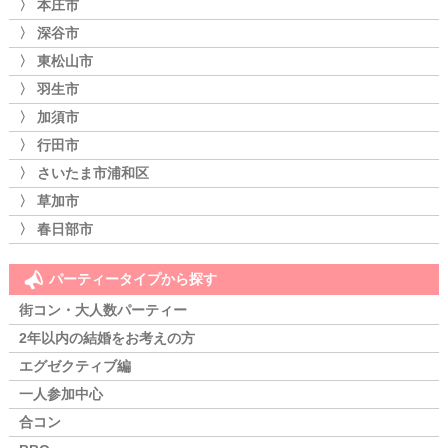
〉 本庄市
〉 深谷市
〉 東松山市
〉 羽生市
〉 加須市
〉 行田市
〉 さいたま市浦和区
〉 草加市
〉 春日部市
パーティータイプから探す
街コン・大人数パーティー
2年以内の結婚をお考えの方
エグゼクティブ編
一人参加中心
合コン