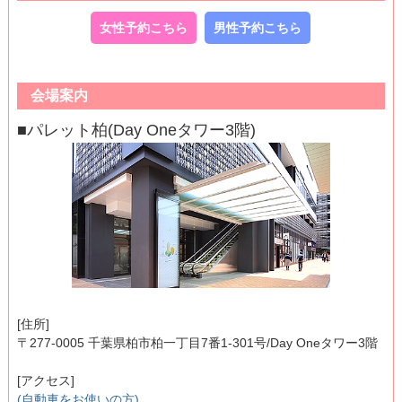
女性予約こちら
男性予約こちら
会場案内
■パレット柏(Day Oneタワー3階)
[住所]
〒277-0005 千葉県柏市柏一丁目7番1-301号/Day Oneタワー3階
[アクセス]
(自動車をお使いの方)