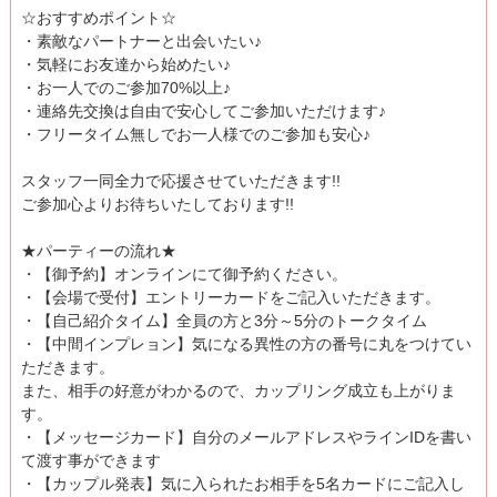
☆おすすめポイント☆
・素敵なパートナーと出会いたい♪
・気軽にお友達から始めたい♪
・お一人でのご参加70%以上♪
・連絡先交換は自由で安心してご参加いただけます♪
・フリータイム無しでお一人様でのご参加も安心♪
スタッフ一同全力で応援させていただきます!!
ご参加心よりお待ちいたしております!!
★パーティーの流れ★
・【御予約】オンラインにて御予約ください。
・【会場で受付】エントリーカードをご記入いただきます。
・【自己紹介タイム】全員の方と3分～5分のトークタイム
・【中間インプレョン】気になる異性の方の番号に丸をつけてい
ただきます。
また、相手の好意がわかるので、カップリング成立も上がりま
す。
・【メッセージカード】自分のメールアドレスやラインIDを書い
て渡す事ができます
・【カップル発表】気に入られたお相手を5名カードにご記入し