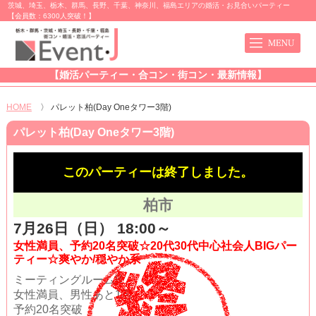
茨城、埼玉、栃木、群馬、長野、千葉、神奈川、福島エリアの婚活・お見合いパーティー
【会員数：6300人突破！】
【婚活パーティー・合コン・街コン・最新情報】
HOME
〉
パレット柏(Day Oneタワー3階)
パレット柏(Day Oneタワー3階)
このパーティーは終了しました。
柏市
7月26日（日） 18:00～
女性満員、予約20名突破☆20代30代中心社会人BIGパー
ティー☆爽やか/穏やか系
ミーティングルームB
女性満員、男性あと1名
予約20名突破