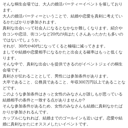
そんな桐生会場では、大人の婚活パーティーイベントを催しており
ます。
大人の婚活パーティーということで、結婚や恋愛を真剣に考えてい
るかたばかりが参加されます。
真剣な出会いって社会人になるとなかなか難しくなります。紹介や
合コンや恋活、街コンなど20代の頃はたくさんあったかたも多いの
ではないでしょうか。
それが、30代や40代になってくると極端に減ってきます。
ましてや結婚や恋愛相手になるかたと出会える確率はもっと低くな
ります。
そんな中で、真剣な出会いを提供できるのがイベントジェイの桐生
会場です。
真剣さが伝わることとして、男性には参加条件があります。
大卒であること、公務員であること、年収300万円以上であることな
どです。
このような参加条件はきっと女性のみなさんが誰しもが思っている
結婚相手の条件と一致する点がありませんか?
そんな参加条件があるため、女性のみなさんも結婚に真剣なかたば
かりが参加されるんです。
カップルになれれば、結婚までのゴールインも近いはず。恋愛や結
婚に真剣なかたにオススメしたいイベントです。