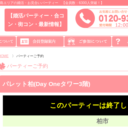
島エリアの婚活・お見合いパーティー 【会員数：6300人突破！】
【婚活パーティー・合コ
ン・街コン・最新情報】
HOME
〉
パーティーご予約
パーティーご予約
パレット柏(Day Oneタワー3階)
このパーティーは終了し
柏市