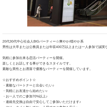
20代30代中心社会人BIGパーティー☆爽やか/穏やか系
男性は大卒または公務員または年収400万以上または一人参加で誠実
気軽に参加出来る恋活パーティーを開催。
楽しくとお話しする事ができるスタイルです。
素敵な異性とお洒落で優雅なパーティーを開催しています。
☆おすすめポイント☆
・素敵なパートナーと出会いたい♪
・気軽にお友達から始めたい♪
・お一人でのご参加70%以上♪
・連絡先交換は自由で安心してご参加いただけます♪