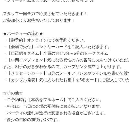
・フリータイム無しでお一人様でのご参加も安心♪
スタッフ一同全力で応援させていただきます!!
ご参加心よりお待ちいたしております!!
★パーティーの流れ★
・【御予約】オンラインにて御予約ください。
・【会場で受付】エントリーカードをご記入いただきます。
・【自己紹介タイム】全員の方と3分～5分のトークタイム
・【中間インプレョン】気になる異性の方の番号に丸をつけていただ
また、相手の好意がわかるので、カップリング成立も上がります。
・【メッセージカード】自分のメールアドレスやラインIDを書いて渡
・【カップル発表】気に入られたお相手を5名カードにご記入してい
☆その他☆
・ご予約時は【本名をフルネーム】でご入力ください。
・料金は、当日に会場の受付時にお支払いとなります。
・パーティの流れや進行は変更される場合がございます。
・多少の年齢の前後はOKです。