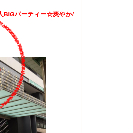
人BIGパーティー☆爽やか/