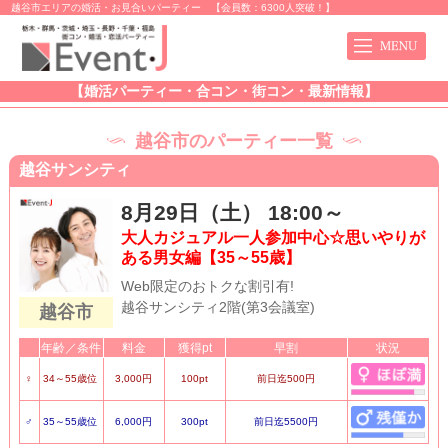
越谷市エリアの婚活・お見合いパーティー 【会員数：6300人突破！】
【婚活パーティー・合コン・街コン・最新情報】
越谷市のパーティー一覧
越谷サンシティ
8月29日（土） 18:00～
大人カジュアル一人参加中心☆思いやりが
ある男女編【35～55歳】
Web限定のおトクな割引有!
越谷サンシティ2階(第3会議室)
越谷市
年齢／条件
料金
獲得pt
早割
状況
♀
34～55歳位
3,000円
100pt
前日迄500円
♂
35～55歳位
6,000円
300pt
前日迄5500円