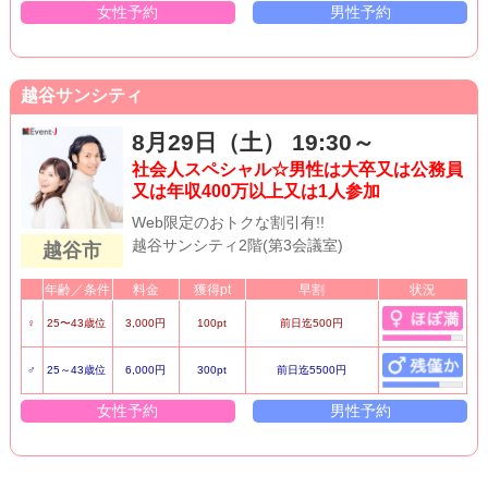
女性予約
男性予約
越谷サンシティ
8月29日（土） 19:30～
社会人スペシャル☆男性は大卒又は公務員
又は年収400万以上又は1人参加
Web限定のおトクな割引有!!
越谷サンシティ2階(第3会議室)
越谷市
年齢／条件
料金
獲得pt
早割
状況
♀
25〜43歳位
3,000円
100pt
前日迄500円
♂
25～43歳位
6,000円
300pt
前日迄5500円
女性予約
男性予約