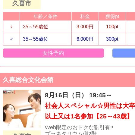
久喜市
年齢／条件
料金
獲得pt
♀
35～55歳位
3,000円
100pt
♂
35～55歳位
6,000円
300pt
女性予約
久喜総合文化会館
8月16日（日） 19:45～
社会人スペシャル☆男性は大卒
以上又は1名参加【25～43歳】
Web限定のおトクな割引有!!
プラネタリウム側2階