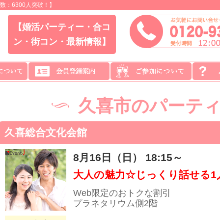
：6300人突破！】
【婚活パーティー・合コ
ン・街コン・最新情報】
久喜市のパーテ
久喜総合文化会館
8月16日（日） 18:15～
大人の魅力☆じっくり話せる1人
Web限定のおトクな割引
プラネタリウム側2階