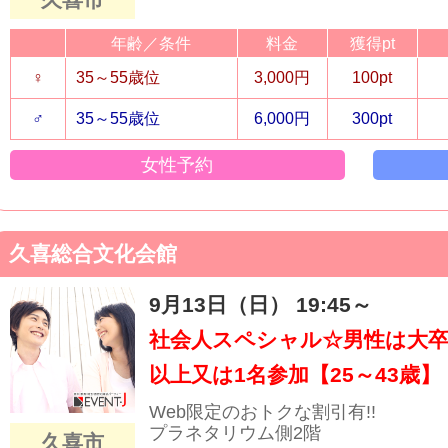
年齢／条件
料金
獲得pt
♀
35～55歳位
3,000円
100pt
♂
35～55歳位
6,000円
300pt
女性予約
久喜総合文化会館
9月13日（日） 19:45～
社会人スペシャル☆男性は大卒
以上又は1名参加【25～43歳】
Web限定のおトクな割引有!!
プラネタリウム側2階
久喜市