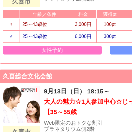
久喜市
年齢／条件
料金
獲得pt
♀
25～43歳位
3,000円
100pt
♂
25～43歳位
6,000円
300pt
女性予約
久喜総合文化会館
9月13日（日） 18:15～
大人の魅力☆1人参加中心☆じ
【35～55歳
Web限定のおトクな割引
プラネタリウム側2階
久喜市