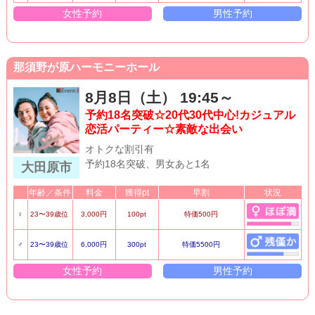
女性予約
男性予約
那須野が原ハーモニーホール
8月8日（土） 19:45～
予約18名突破☆20代30代中心!カジュアル
恋活パーティー☆素敵な出会い
オトクな割引有
予約18名突破、男女あと1名
大田原市
年齢／条件
料金
獲得pt
早割
状況
♀
23〜39歳位
3,000円
100pt
特価500円
♂
23〜39歳位
6,000円
300pt
特価5500円
女性予約
男性予約