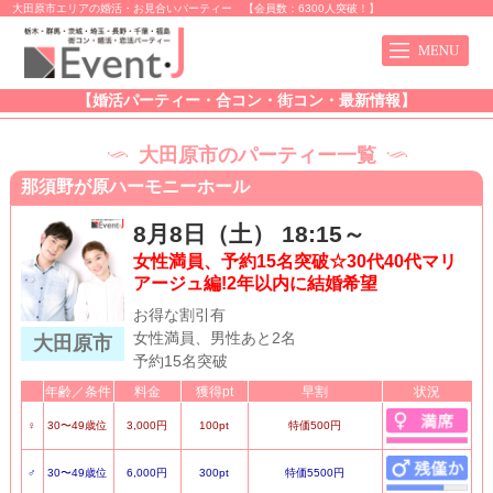
大田原市エリアの婚活・お見合いパーティー 【会員数：6300人突破！】
【婚活パーティー・合コン・街コン・最新情報】
大田原市のパーティー一覧
那須野が原ハーモニーホール
8月8日（土） 18:15～
女性満員、予約15名突破☆30代40代マリ
アージュ編!2年以内に結婚希望
お得な割引有
女性満員、男性あと2名
大田原市
予約15名突破
年齢／条件
料金
獲得pt
早割
状況
♀
30〜49歳位
3,000円
100pt
特価500円
♂
30〜49歳位
6,000円
300pt
特価5500円