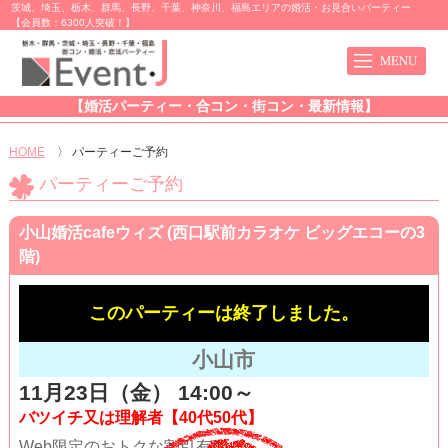
茨城、埼玉、栃木、群馬、長野、千葉、神奈川、福島エリアの婚活・お見合いパーティー
【会員数：6300人突破！】
【婚活パーティー・合コン・街コン・最新情報】
HOME
〉
パーティーご予約
パーティーご予約
小山婚活cafeウィズ (西口駅前カラオケ ビッグエコーの3
階)
このパーティーは終了しました。
小山市
11月23日（金） 14:00～
バツイチ又は理解者【40代50代】
Web限定のおトクな割引有!!