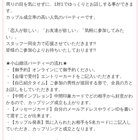
周りの目を気にせずに、1対1でゆっくりとお話しする事ができま
す。
カップル成立率の高い人気のパーティーです。
「恋人が欲しい」「お友達が欲しい」「気軽に参加してみた
い」。
スタッフ一同全力で応援させていただきます!!
皆様のご参加心よりお待ちいたしております!!
★小山婚活パーティーの流れ★
・【御予約】オンラインにて御予約ください。
・【会場で受付】エントリーカードをご記入いただきます。
・【自己紹介タイム】ご参加の男性が巡回する形で、全員の方と
お話しをしていただきます。
・【中間インプレョン】中間印象カードでどの相手から好意がわ
かるので、カップリング成立も上がります。
・【メッセージカード】自分のメールアドレスやラインIDを書い
て渡すことが出来ます。
・【カップル発表】気に入られたお相手を5名カードにご記入し
ていただき、カップリングと成立となります。