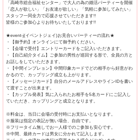
「高崎市総合福祉センター」で大人の為の婚活パーティーを開催
「恋人が欲しい」「お友達が欲しい」「気軽に参加してみたい」
スタッフ一同全力で応援させていただきます!!
皆様のご参加心よりお待ちいたしております!!
★event-j(イベントジェイ)お見合いパーティーの流れ★
・【御予約】オンラインにて御予約ください。
・【会場で受付】エントリーカードをご記入いただきます。
・【自己紹介タイム】ご参加の男性が巡回する形で、全員の方と
お話しをしていただきます。
・【中間インプレョン】中間印象カードでどの相手から好意がわ
かるので、カップリング成立も上がります。
・【メッセージカード】自分のメールアドレスやラインIDを書い
て渡すことが出来ます。
・【カップル発表】気に入られたお相手を5名カードにご記入し
ていただき、カップリングと成立となります。
※料金は、当日に会場の受付時にお支払いとなります。
※服装は指定の表記が無い場合、自由です。
※フリータイム無しでお一人様でのご参加も安心です。
※中間、最終カードは男女に分かれて記入します。