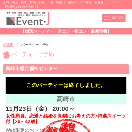
茨城、埼玉、栃木、群馬、長野、千葉、神奈川、福島エリアの婚活・お見合いパーティー
【会員数：6300人突破！】
【婚活パーティー・合コン・街コン・最新情報】
HOME
〉
パーティーご予約
パーティーご予約
高崎市総合福祉センター
このパーティーは終了しました。
高崎市
11月23日（金） 20:00～
女性満員、恋愛と結婚を真剣にお考えの方♪特選スイーツ
付【26～42歳】
Web限定のおトクな割引有!!