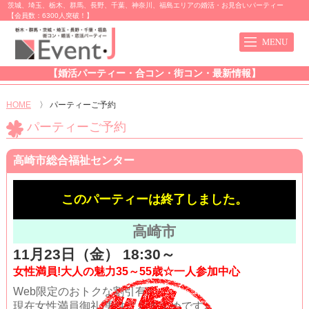
茨城、埼玉、栃木、群馬、長野、千葉、神奈川、福島エリアの婚活・お見合いパーティー
【会員数：6300人突破！】
【婚活パーティー・合コン・街コン・最新情報】
HOME
〉
パーティーご予約
パーティーご予約
高崎市総合福祉センター
このパーティーは終了しました。
高崎市
11月23日（金） 18:30～
女性満員!大人の魅力35～55歳☆一人参加中心
Web限定のおトクな割引有!!
現在女性満員御礼!男性におすすめです♪