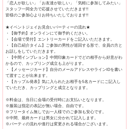
「恋人が欲しい」「お友達が欲しい」「気軽に参加してみたい」
スタッフ一同全力で応援させていただきます!!
皆様のご参加心よりお待ちいたしております!!
★イベントジェイお見合いパーティーの流れ★
・【御予約】オンラインにて御予約ください。
・【会場で受付】エントリーカードをご記入いただきます。
・【自己紹介タイム】ご参加の男性が巡回する形で、全員の方と
お話しをしていただきます。
・【中間インプレョン】中間印象カードでどの相手から好意がわ
かるので、カップリング成立も上がります。
・【メッセージカード】自分のメールアドレスやラインIDを書い
て渡すことが出来ます。
・【カップル発表】気に入られたお相手を5名カードにご記入し
ていただき、カップリングと成立となります。
※料金は、当日に会場の受付時にお支払いとなります。
※服装は指定の表記が無い場合、自由です。
※フリータイム無しでお一人様でのご参加も安心です。
※中間、最終カードは男女に分かれて記入します。
※パーティの流れや進行は変更される場合がございます。