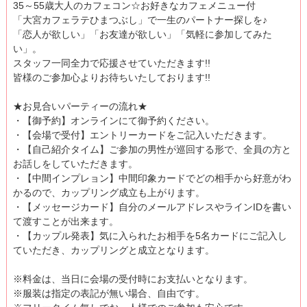
35～55歳大人のカフェコン☆お好きなカフェメニュー付
「大宮カフェラテひまつぶし」で一生のパートナー探しを♪
「恋人が欲しい」「お友達が欲しい」「気軽に参加してみた
い」。
スタッフ一同全力で応援させていただきます!!
皆様のご参加心よりお待ちいたしております!!
★お見合いパーティーの流れ★
・【御予約】オンラインにて御予約ください。
・【会場で受付】エントリーカードをご記入いただきます。
・【自己紹介タイム】ご参加の男性が巡回する形で、全員の方と
お話しをしていただきます。
・【中間インプレョン】中間印象カードでどの相手から好意がわ
かるので、カップリング成立も上がります。
・【メッセージカード】自分のメールアドレスやラインIDを書い
て渡すことが出来ます。
・【カップル発表】気に入られたお相手を5名カードにご記入し
ていただき、カップリングと成立となります。
※料金は、当日に会場の受付時にお支払いとなります。
※服装は指定の表記が無い場合、自由です。