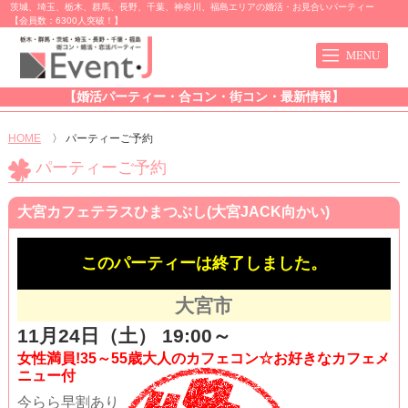
茨城、埼玉、栃木、群馬、長野、千葉、神奈川、福島エリアの婚活・お見合いパーティー
【会員数：6300人突破！】
【婚活パーティー・合コン・街コン・最新情報】
HOME
〉
パーティーご予約
パーティーご予約
大宮カフェテラスひまつぶし(大宮JACK向かい)
このパーティーは終了しました。
大宮市
11月24日（土） 19:00～
女性満員!35～55歳大人のカフェコン☆お好きなカフェメ
ニュー付
今らら早割あり