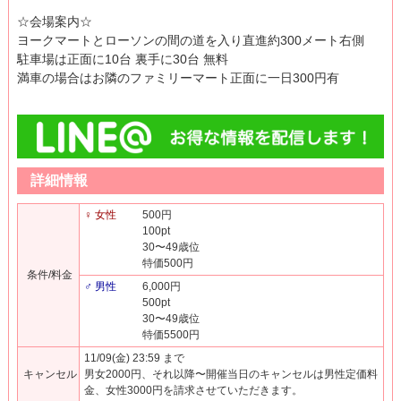
☆会場案内☆
ヨークマートとローソンの間の道を入り直進約300メート右側
駐車場は正面に10台 裏手に30台 無料
満車の場合はお隣のファミリーマート正面に一日300円有
詳細情報
♀ 女性
500円
100pt
30〜49歳位
特価500円
条件/料金
♂ 男性
6,000円
500pt
30〜49歳位
特価5500円
11/09(金) 23:59 まで
キャンセル
男女2000円、それ以降〜開催当日のキャンセルは男性定価料
金、女性3000円を請求させていただきます。