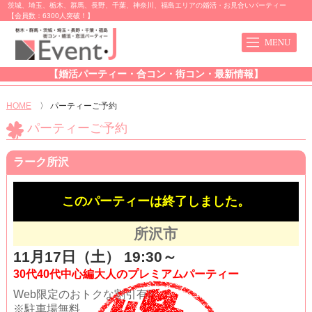
茨城、埼玉、栃木、群馬、長野、千葉、神奈川、福島エリアの婚活・お見合いパーティー
【会員数：6300人突破！】
【婚活パーティー・合コン・街コン・最新情報】
HOME
〉
パーティーご予約
パーティーご予約
ラーク所沢
このパーティーは終了しました。
所沢市
11月17日（土） 19:30～
30代40代中心編大人のプレミアムパーティー
Web限定のおトクな割引有!!
※駐車場無料