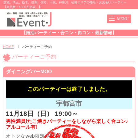
茨城、埼玉、栃木、群馬、長野、千葉、神奈川、福島エリアの婚活・お見合いパーティー
【会員数：6300人突破！】
【婚活パーティー・合コン・街コン・最新情報】
HOME
〉
パーティーご予約
パーティーご予約
ダイニングバーMOO
このパーティーは終了しました。
宇都宮市
11月18日（日） 19:00～
男性満員!たこ焼きパーティーをしながら楽しく合コン♪
アルコール有!
オトクなweb限定割引!!