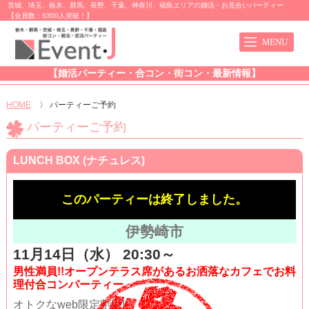
茨城、埼玉、栃木、群馬、長野、千葉、神奈川、福島エリアの婚活・お見合いパーティー
【会員数：6300人突破！】
【婚活パーティー・合コン・街コン・最新情報】
HOME
〉
パーティーご予約
パーティーご予約
LUNCH BOX (ナチュレス)
このパーティーは終了しました。
伊勢崎市
11月14日（水） 20:30～
男性満員!!オープンテラス席があるお洒落なカフェでお料
理付合コンパーティー
オトクなweb限定割引!!