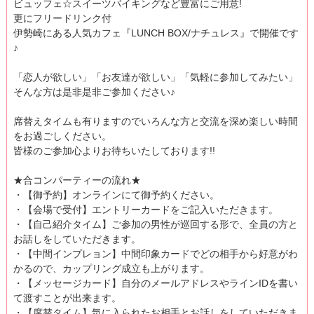
ビュッフェ☆スイーツバイキングなど豊富にご用意!
更にフリードリンク付
伊勢崎にある人気カフェ『LUNCH BOX/ナチュレス』で開催です
♪
「恋人が欲しい」「お友達が欲しい」「気軽に参加してみたい」
そんな方は是非是非ご参加ください♪
席替えタイムも有りますのでいろんな方と交流を深め楽しい時間
をお過ごしください。
皆様のご参加心よりお待ちいたしております!!
★合コンパーティーの流れ★
・【御予約】オンラインにて御予約ください。
・【会場で受付】エントリーカードをご記入いただきます。
・【自己紹介タイム】ご参加の男性が巡回する形で、全員の方と
お話しをしていただきます。
・【中間インプレョン】中間印象カードでどの相手から好意がわ
かるので、カップリング成立も上がります。
・【メッセージカード】自分のメールアドレスやラインIDを書い
て渡すことが出来ます。
・【席替タイム】気に入られたお相手とお話しをしていただきま