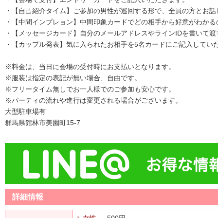
・【自己紹介タイム】ご参加の男性が巡回する形で、全員の方とお話
・【中間インプレョン】中間印象カードでどの相手から好意がわかる
・【メッセージカード】自分のメールアドレスやラインIDを書いて渡
・【カップル発表】気に入られたお相手を5名カードにご記入してい
※料金は、当日に会場の受付時にお支払いとなります。
※服装は指定の表記が無い場合、自由です。
※フリータイム無しでお一人様でのご参加も安心です。
※パーティの流れや進行は変更される場合がございます。
大型駐車場有
群馬県館林市美園町15-7
詳細情報