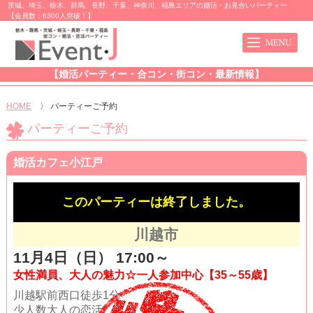
茨城、埼玉、栃木、群馬、長野、千葉、神奈川、福島エリアの婚活・お見合いパーティー
【会員数：6300人突破！】
【婚活パーティー・合コン・街コン・最新情報】
HOME
〉
パーティーご予約
パーティーご予約
婚活カフェ小江戸
このパーティーは終了しました。
川越市
11月4日（日） 17:00～
女性満員、大人の魅力☆一人参加中心【35～55歳】
川越駅前西口徒歩1分
少人数大人の恋活!