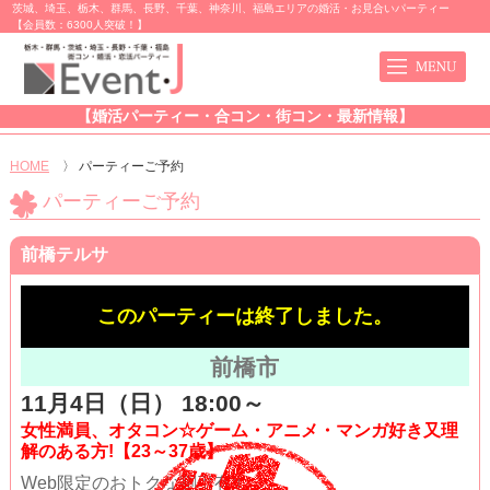
茨城、埼玉、栃木、群馬、長野、千葉、神奈川、福島エリアの婚活・お見合いパーティー
【会員数：6300人突破！】
【婚活パーティー・合コン・街コン・最新情報】
HOME
〉
パーティーご予約
パーティーご予約
前橋テルサ
このパーティーは終了しました。
前橋市
11月4日（日） 18:00～
女性満員、オタコン☆ゲーム・アニメ・マンガ好き又理
解のある方!【23～37歳】
Web限定のおトクな割引有!!