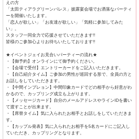
えの方
「太田ティアラグリーンパレス」披露宴会場でお洒落なパーティ
ーを開催いたします。
「恋人が欲しい」「お友達が欲しい」「気軽に参加してみた
い」。
スタッフ一同全力で応援させていただきます!!
皆様のご参加心よりお待ちいたしております!!
★イベントジェイお見合いパーティーの流れ★
・【御予約】オンラインにて御予約ください。
・【会場で受付】エントリーカードをご記入いただきます。
・【自己紹介タイム】ご参加の男性が巡回する形で、全員の方と
お話しをしていただきます。
・【中間インプレョン】中間印象カードでどの相手から好意がわ
かるので、カップリング成立も上がります。
・【メッセージカード】自分のメールアドレスやラインIDを書い
て渡すことが出来ます。
・【席替タイム】気に入られたお相手とお話しをしていただきま
す。
・【カップル発表】気に入られたお相手を5名カードにご記入し
ていただき、カップリングとなります。