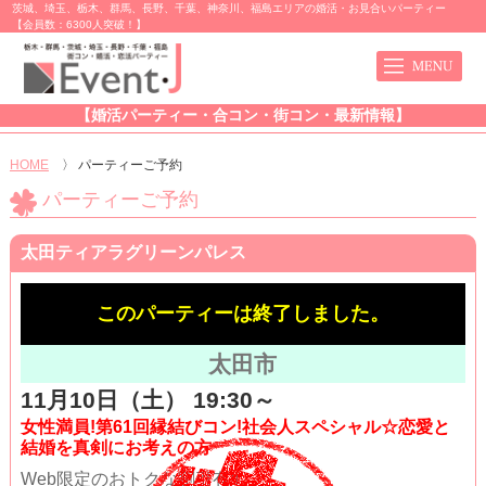
茨城、埼玉、栃木、群馬、長野、千葉、神奈川、福島エリアの婚活・お見合いパーティー
【会員数：6300人突破！】
【婚活パーティー・合コン・街コン・最新情報】
HOME
〉
パーティーご予約
パーティーご予約
太田ティアラグリーンパレス
このパーティーは終了しました。
太田市
11月10日（土） 19:30～
女性満員!第61回縁結びコン!社会人スペシャル☆恋愛と
結婚を真剣にお考えの方
Web限定のおトクな割引有!!