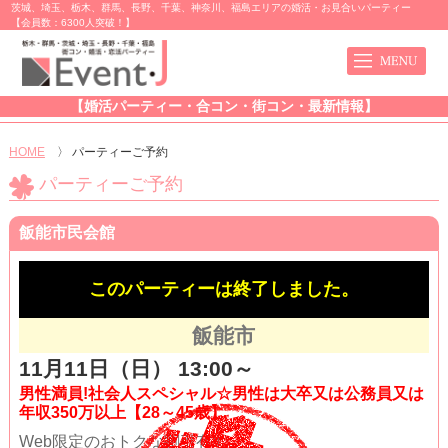
茨城、埼玉、栃木、群馬、長野、千葉、神奈川、福島エリアの婚活・お見合いパーティー
【会員数：6300人突破！】
【婚活パーティー・合コン・街コン・最新情報】
HOME
〉
パーティーご予約
パーティーご予約
飯能市民会館
このパーティーは終了しました。
飯能市
11月11日（日） 13:00～
男性満員!社会人スペシャル☆男性は大卒又は公務員又は
年収350万以上【28～45歳】
Web限定のおトクな割引有!!