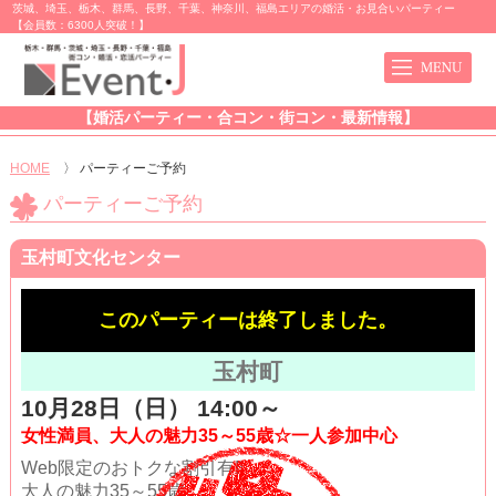
茨城、埼玉、栃木、群馬、長野、千葉、神奈川、福島エリアの婚活・お見合いパーティー
【会員数：6300人突破！】
【婚活パーティー・合コン・街コン・最新情報】
HOME
〉
パーティーご予約
パーティーご予約
玉村町文化センター
このパーティーは終了しました。
玉村町
10月28日（日） 14:00～
女性満員、大人の魅力35～55歳☆一人参加中心
Web限定のおトクな割引有!!
大人の魅力35～55歳