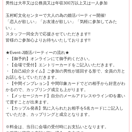
男性は大卒又は公務員又は年収300万以上又は一人参加
玉村町文化センターで大人の為の婚活パーティー開催!
「恋人が欲しい」「お友達が欲しい」「気軽に参加してみた
い」。
スタッフ一同全力で応援させていただきます!!
皆様のご参加心よりお待ちいたしております!!
★Event-J婚活パーティーの流れ★
・【御予約】オンラインにて御予約ください。
・【会場で受付】エントリーカードをご記入いただきます。
・【自己紹介タイム】ご参加の男性が巡回する形で、全員の方と
お話しをしていただきます。
・【中間インプレョン】中間印象カードでどの相手から好意がわ
かるので、カップリング成立も上がります。
・【メッセージカード】自分のメールアドレスやラインIDを書い
て渡すことが出来ます。
・【カップル発表】気に入られたお相手を5名カードにご記入し
ていただき、カップリングと成立となります。
※料金は、当日に会場の受付時にお支払いとなります。