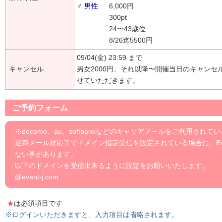
♂ 男性
6,000円
300pt
24〜43歳位
8/26迄5500円
09/04(金) 23:59 まで
キャンセル
男女2000円、それ以降〜開催当日のキャンセ
せていただきます。
ご予約フォーム
※docomo、au、softbankなどのキャリアメールをご利用されて
迷惑メール対応等でドメイン指定受信を設定されている場合に、Eve
ない事があります。
以下のドメインを受信出来るように設定をお願いいたします。
@event-j.com
★
は必須項目です
※ログインいただきますと、入力項目は省略されます。