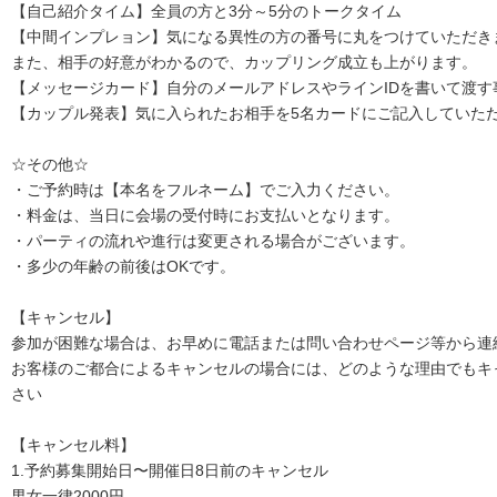
【自己紹介タイム】全員の方と3分～5分のトークタイム
【中間インプレョン】気になる異性の方の番号に丸をつけていただき
また、相手の好意がわかるので、カップリング成立も上がります。
【メッセージカード】自分のメールアドレスやラインIDを書いて渡す
【カップル発表】気に入られたお相手を5名カードにご記入していた
☆その他☆
・ご予約時は【本名をフルネーム】でご入力ください。
・料金は、当日に会場の受付時にお支払いとなります。
・パーティの流れや進行は変更される場合がございます。
・多少の年齢の前後はOKです。
【キャンセル】
参加が困難な場合は、お早めに電話または問い合わせページ等から連
お客様のご都合によるキャンセルの場合には、どのような理由でもキ
さい
【キャンセル料】
1.予約募集開始日〜開催日8日前のキャンセル
男女一律2000円