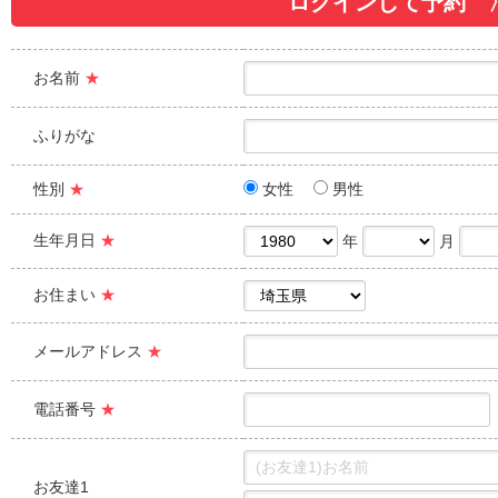
ログインして予約 
お名前
★
ふりがな
性別
★
女性
男性
生年月日
★
年
月
お住まい
★
メールアドレス
★
電話番号
★
お友達1