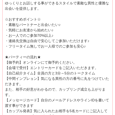
ゆっくりとお話しする事ができるスタイルで素敵な異性と優雅な
出会いを提供します。
☆おすすめポイント☆
・素敵なパートナーと出会いたい♪
・気軽にお友達から始めたい♪
・お一人でのご参加70%以上♪
・連絡先交換は自由で安心してご参加いただけます♪
・フリータイム無しでお一人様でのご参加も安心♪
★パーティーの流れ★
【御予約】オンラインにて御予約ください。
【会場で受付】エントリーカードをご記入いただきます。
【自己紹介タイム】全員の方と3分～5分のトークタイム
【中間インプレョン】気になる異性の方の番号に丸をつけていた
だきます。
また、相手の好意がわかるので、カップリング成立も上がりま
す。
【メッセージカード】自分のメールアドレスやラインIDを書いて
渡す事ができます
【カップル発表】気に入られたお相手を5名カードにご記入して