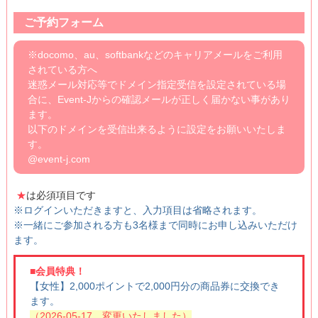
ご予約フォーム
※docomo、au、softbankなどのキャリアメールをご利用
されている方へ
迷惑メール対応等でドメイン指定受信を設定されている場
合に、Event-Jからの確認メールが正しく届かない事があり
ます。
以下のドメインを受信出来るように設定をお願いいたしま
す。
@event-j.com
★
は必須項目です
※ログインいただきますと、入力項目は省略されます。
※一緒にご参加される方も3名様まで同時にお申し込みいただけ
ます。
■会員特典！
【女性】2,000ポイントで2,000円分の商品券に交換でき
ます。
（2026-05-17 変更いたしました）