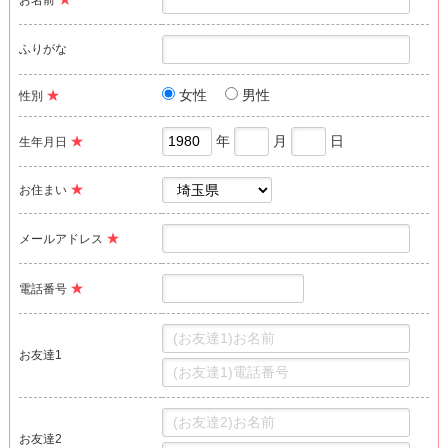
お名前
ふりがな
★
女性
男性
性別
★
年
月
日
生年月日
★
お住まい
★
メールアドレス
★
電話番号
お友達1
お友達2