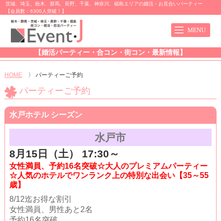
茨城、埼玉、栃木、群馬、長野、千葉、神奈川、福島エリアの婚活・お見合いパーティー
【会員数：6300人突破！】
【婚活パーティー・合コン・街コン・最新情報】
HOME
〉
パーティーご予約
パーティーご予約
水戸ホテル シーズン
水戸市
8月15日（土） 17:30～
女性満員、予約16名突破☆大人のプレミアムパーティー
☆人気のホテルでワンランク上の特別な出会い【35～55
歳】
8/12迄お得な割引
女性満員、男性あと2名
予約16名突破