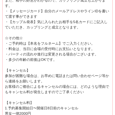
また、相手の好意がわかるので、カップリング成立も上がりま
す。
・【メッセージカード】自分のメールアドレスやラインIDを書い
て渡す事ができます
・【カップル発表】気に入られたお相手を5名カードにご記入し
ていただき、カップリングと成立となります。
☆その他☆
・ご予約時は【本名をフルネーム】でご入力ください。
・料金は、当日に会場の受付時にお支払いとなります。
・パーティの流れや進行は変更される場合がございます。
・多少の年齢の前後はOKです。
【キャンセル】
参加が困難な場合は、お早めに電話または問い合わせページ等か
ら連絡をお願いします。
お客様のご都合によるキャンセルの場合には、どのような理由で
もキャンセル料が発生しますのでご了承ください
【キャンセル料】
1.予約募集開始日〜開催日8日前のキャンセル
男女一律2000円