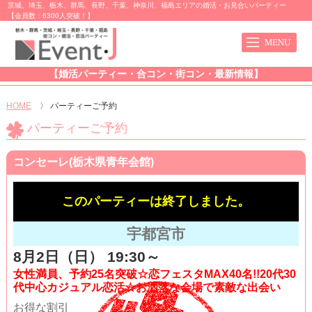
茨城、埼玉、栃木、群馬、長野、千葉、神奈川、福島エリアの婚活・お見合いパーティー
【会員数：6300人突破！】
【婚活パーティー・合コン・街コン・最新情報】
HOME
〉
パーティーご予約
パーティーご予約
コンセーレ(栃木県青年会館)
このパーティーは終了しました。
宇都宮市
8月2日（日） 19:30～
女性満員、予約25名突破☆恋フェスタMAX40名!!20代30
代中心カジュアル恋活☆お洒落な会場で素敵な出会い
お得な割引