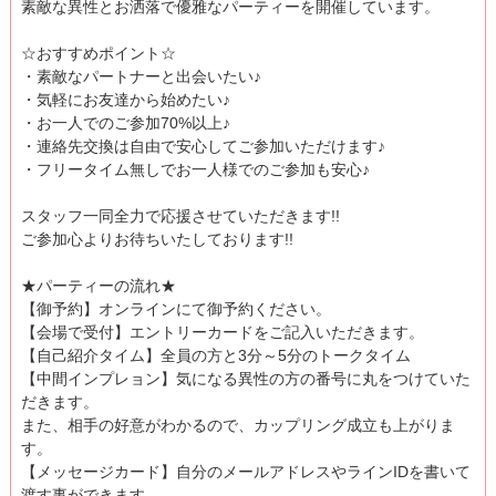
素敵な異性とお洒落で優雅なパーティーを開催しています。
☆おすすめポイント☆
・素敵なパートナーと出会いたい♪
・気軽にお友達から始めたい♪
・お一人でのご参加70%以上♪
・連絡先交換は自由で安心してご参加いただけます♪
・フリータイム無しでお一人様でのご参加も安心♪
スタッフ一同全力で応援させていただきます!!
ご参加心よりお待ちいたしております!!
★パーティーの流れ★
【御予約】オンラインにて御予約ください。
【会場で受付】エントリーカードをご記入いただきます。
【自己紹介タイム】全員の方と3分～5分のトークタイム
【中間インプレョン】気になる異性の方の番号に丸をつけていた
だきます。
また、相手の好意がわかるので、カップリング成立も上がりま
す。
【メッセージカード】自分のメールアドレスやラインIDを書いて
渡す事ができます