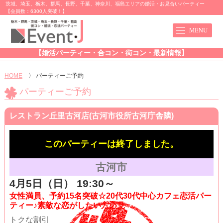
茨城、埼玉、栃木、群馬、長野、千葉、神奈川、福島エリアの婚活・お見合いパーティー
【会員数：6300人突破！】
【婚活パーティー・合コン・街コン・最新情報】
HOME
〉
パーティーご予約
パーティーご予約
レストラン丘里古河店(古河市役所古河庁舎隣)
このパーティーは終了しました。
古河市
4月5日（日） 19:30～
女性満員、予約15名突破☆20代30代中心カフェ恋活パー
ティー♪素敵な恋がしたい方必見
トクな割引