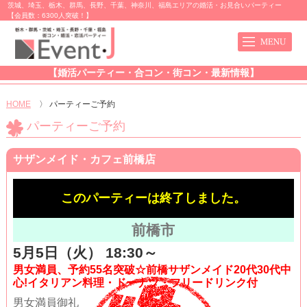
茨城、埼玉、栃木、群馬、長野、千葉、神奈川、福島エリアの婚活・お見合いパーティー
【会員数：6300人突破！】
【婚活パーティー・合コン・街コン・最新情報】
HOME
〉
パーティーご予約
パーティーご予約
サザンメイド・カフェ前橋店
このパーティーは終了しました。
前橋市
5月5日（火） 18:30～
男女満員、予約55名突破☆前橋サザンメイド20代30代中
心!イタリアン料理・ドーナツ・フリードリンク付
男女満員御礼