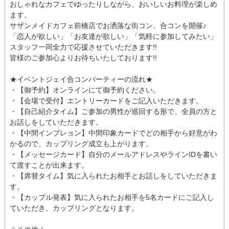
おしゃれなカフェでゆったりしながら、おいしいお料理が楽しめ
ます。
サザンメイドカフェ前橋店でお洒落な街コン、合コンを開催♪
「恋人が欲しい」「お友達が欲しい」「気軽に参加してみたい」
スタッフ一同全力で応援させていただきます!!
皆様のご参加心よりお待ちいたしております!!
★イベントジェイ合コンパーティーの流れ★
・【御予約】オンラインにて御予約ください。
・【会場で受付】エントリーカードをご記入いただきます。
・【自己紹介タイム】ご参加の男性が巡回する形で、全員の方と
お話しをしていただきます。
・【中間インプレョン】中間印象カードでどの相手から好意がわ
かるので、カップリング成立も上がります。
・【メッセージカード】自分のメールアドレスやラインIDを書い
て渡すことが出来ます。
・【席替タイム】気に入られたお相手とお話しをしていただきま
す。
・【カップル発表】気に入られたお相手を5名カードにご記入し
ていただき、カップリングとなります。