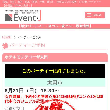
茨城、埼玉、栃木、群馬、長野、千葉、神奈川、福島エリアの婚活・お見合いパーティー
【会員数：6300人突破！】
【婚活パーティー・合コン・街コン・最新情報】
HOME
〉
パーティーご予約
パーティーご予約
ホテルモンテローザ太田
このパーティーは終了しました。
太田市
6月21日（日） 18:30～
女性満員、予約40名突破☆第142回縁結びコン☆20代30
代中心カジュアル恋活パーティー
お得な割引