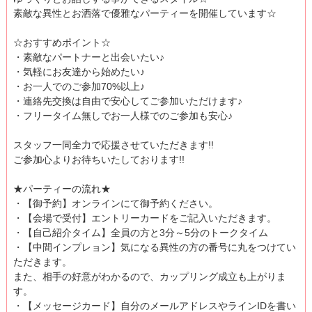
素敵な異性とお洒落で優雅なパーティーを開催しています☆
☆おすすめポイント☆
・素敵なパートナーと出会いたい♪
・気軽にお友達から始めたい♪
・お一人でのご参加70%以上♪
・連絡先交換は自由で安心してご参加いただけます♪
・フリータイム無しでお一人様でのご参加も安心♪
スタッフ一同全力で応援させていただきます!!
ご参加心よりお待ちいたしております!!
★パーティーの流れ★
・【御予約】オンラインにて御予約ください。
・【会場で受付】エントリーカードをご記入いただきます。
・【自己紹介タイム】全員の方と3分～5分のトークタイム
・【中間インプレョン】気になる異性の方の番号に丸をつけてい
ただきます。
また、相手の好意がわかるので、カップリング成立も上がりま
す。
・【メッセージカード】自分のメールアドレスやラインIDを書い