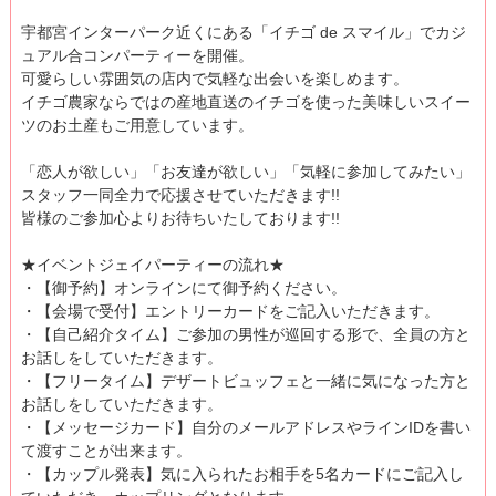
宇都宮インターパーク近くにある「イチゴ de スマイル」でカジ
ュアル合コンパーティーを開催。
可愛らしい雰囲気の店内で気軽な出会いを楽しめます。
イチゴ農家ならではの産地直送のイチゴを使った美味しいスイー
ツのお土産もご用意しています。
「恋人が欲しい」「お友達が欲しい」「気軽に参加してみたい」
スタッフ一同全力で応援させていただきます!!
皆様のご参加心よりお待ちいたしております!!
★イベントジェイパーティーの流れ★
・【御予約】オンラインにて御予約ください。
・【会場で受付】エントリーカードをご記入いただきます。
・【自己紹介タイム】ご参加の男性が巡回する形で、全員の方と
お話しをしていただきます。
・【フリータイム】デザートビュッフェと一緒に気になった方と
お話しをしていただきます。
・【メッセージカード】自分のメールアドレスやラインIDを書い
て渡すことが出来ます。
・【カップル発表】気に入られたお相手を5名カードにご記入し