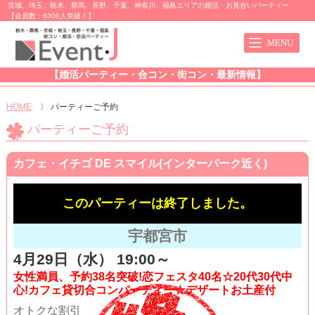
茨城、埼玉、栃木、群馬、長野、千葉、神奈川、福島エリアの婚活・お見合いパーティー
【会員数：6300人突破！】
【婚活パーティー・合コン・街コン・最新情報】
HOME
〉
パーティーご予約
パーティーご予約
カフェ・イチゴ DE スマイル(インターパーク近く)
このパーティーは終了しました。
宇都宮市
4月29日（水） 19:00～
女性満員、予約38名突破!恋フェスタ40名☆20代30代中
心!カフェ貸切合コンパーティー☆デザートお土産付
オトクな割引