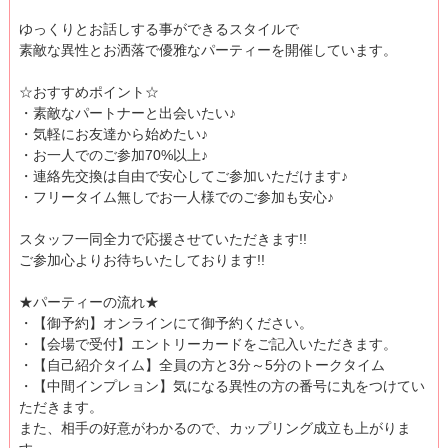
ゆっくりとお話しする事ができるスタイルで
素敵な異性とお洒落で優雅なパーティーを開催しています。
☆おすすめポイント☆
・素敵なパートナーと出会いたい♪
・気軽にお友達から始めたい♪
・お一人でのご参加70%以上♪
・連絡先交換は自由で安心してご参加いただけます♪
・フリータイム無しでお一人様でのご参加も安心♪
スタッフ一同全力で応援させていただきます!!
ご参加心よりお待ちいたしております!!
★パーティーの流れ★
・【御予約】オンラインにて御予約ください。
・【会場で受付】エントリーカードをご記入いただきます。
・【自己紹介タイム】全員の方と3分～5分のトークタイム
・【中間インプレョン】気になる異性の方の番号に丸をつけてい
ただきます。
また、相手の好意がわかるので、カップリング成立も上がりま