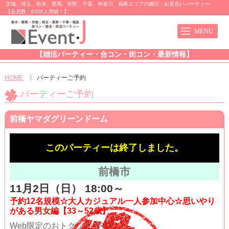
茨城、埼玉、栃木、群馬、長野、千葉、神奈川、福島エリアの婚活・お見合いパーティー
【会員数：6300人突破！】
【婚活パーティー・合コン・街コン・最新情報】
HOME
〉
パーティーご予約
パーティーご予約
前橋ヤマダグリーンドーム
このパーティーは終了しました。
前橋市
11月2日（日） 18:00～
予約12名規模☆大人カジュアル一人参加中心☆思いやり
がある男女編【33～52歳】
Web限定のおトクな割引有!!