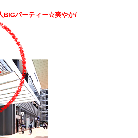
人BIGパーティー☆爽やか/