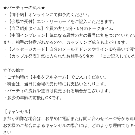
★パーティーの流れ★
・【御予約】オンラインにて御予約ください。
・【会場で受付】エントリーカードをご記入いただきます。
・【自己紹介タイム】全員の方と3分～5分のトークタイム
・【中間インプレョン】気になる異性の方の番号に丸をつけていただ
また、相手の好意がわかるので、カップリング成立も上がります。
・【メッセージカード】自分のメールアドレスやラインIDを書いて渡
・【カップル発表】気に入られたお相手を5名カードにご記入してい
☆その他☆
・ご予約時は【本名をフルネーム】でご入力ください。
・料金は、当日に会場の受付時にお支払いとなります。
・パーティの流れや進行は変更される場合がございます。
・多少の年齢の前後はOKです。
【キャンセル】
参加が困難な場合は、お早めに電話または問い合わせページ等から連
お客様のご都合によるキャンセルの場合には、どのような理由でもキ
さい