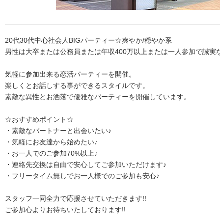
20代30代中心社会人BIGパーティー☆爽やか/穏やか系
男性は大卒または公務員または年収400万以上または一人参加で誠実
気軽に参加出来る恋活パーティーを開催。
楽しくとお話しする事ができるスタイルです。
素敵な異性とお洒落で優雅なパーティーを開催しています。
☆おすすめポイント☆
・素敵なパートナーと出会いたい♪
・気軽にお友達から始めたい♪
・お一人でのご参加70%以上♪
・連絡先交換は自由で安心してご参加いただけます♪
・フリータイム無しでお一人様でのご参加も安心♪
スタッフ一同全力で応援させていただきます!!
ご参加心よりお待ちいたしております!!