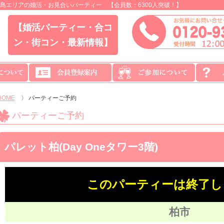
島エリアの婚活・お見合いパーティー 【会員数：6300人突破！】
【婚活パーティー・合コ
ン・街コン・最新情報】
HOME
〉
パーティーご予約
パーティーご予約
パレット柏(Day Oneタワー3階)
このパーティーは終了し
柏市