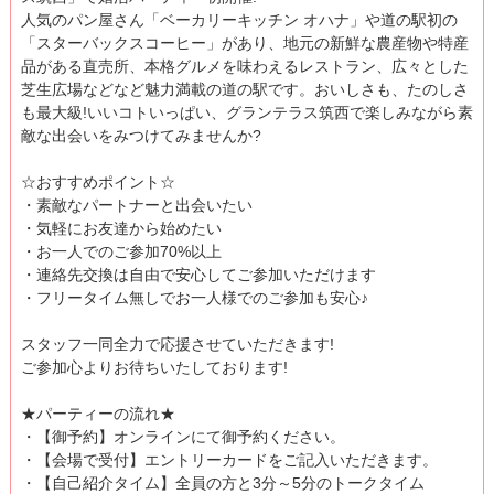
人気のパン屋さん「ベーカリーキッチン オハナ」や道の駅初の
「スターバックスコーヒー」があり、地元の新鮮な農産物や特産
品がある直売所、本格グルメを味わえるレストラン、広々とした
芝生広場などなど魅力満載の道の駅です。おいしさも、たのしさ
も最大級!いいコトいっぱい、グランテラス筑西で楽しみながら素
敵な出会いをみつけてみませんか?
☆おすすめポイント☆
・素敵なパートナーと出会いたい
・気軽にお友達から始めたい
・お一人でのご参加70%以上
・連絡先交換は自由で安心してご参加いただけます
・フリータイム無しでお一人様でのご参加も安心♪
スタッフ一同全力で応援させていただきます!
ご参加心よりお待ちいたしております!
★パーティーの流れ★
・【御予約】オンラインにて御予約ください。
・【会場で受付】エントリーカードをご記入いただきます。
・【自己紹介タイム】全員の方と3分～5分のトークタイム