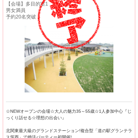
【会場】多目的室1
男女満員
予約20名突破
☆NEWオープンの会場☆大人の魅力35～55歳☆1人参加中心『じ
っくり話せる☆理想の出会い』
北関東最大級のグランドステーション!複合型「道の駅グランテラ
ス筑西」で婚活パーティー初開催!