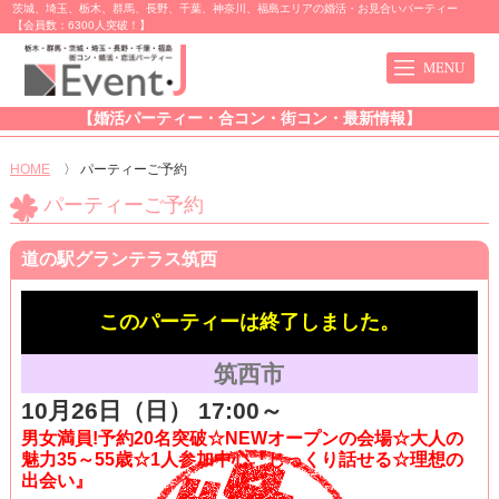
茨城、埼玉、栃木、群馬、長野、千葉、神奈川、福島エリアの婚活・お見合いパーティー
【会員数：6300人突破！】
【婚活パーティー・合コン・街コン・最新情報】
HOME
〉
パーティーご予約
パーティーご予約
道の駅グランテラス筑西
このパーティーは終了しました。
筑西市
10月26日（日） 17:00～
男女満員!予約20名突破☆NEWオープンの会場☆大人の
魅力35～55歳☆1人参加中心『じっくり話せる☆理想の
出会い』