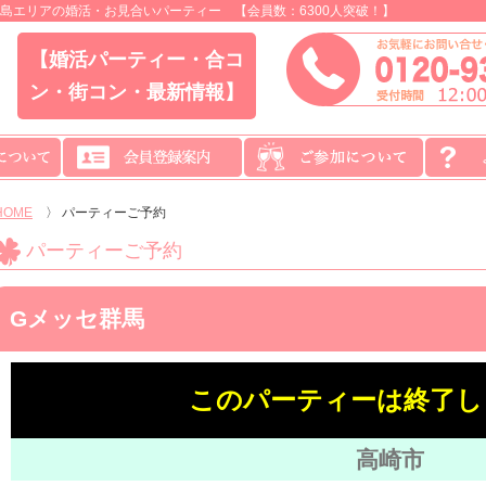
島エリアの婚活・お見合いパーティー 【会員数：6300人突破！】
【婚活パーティー・合コ
ン・街コン・最新情報】
HOME
〉
パーティーご予約
パーティーご予約
Gメッセ群馬
このパーティーは終了し
高崎市