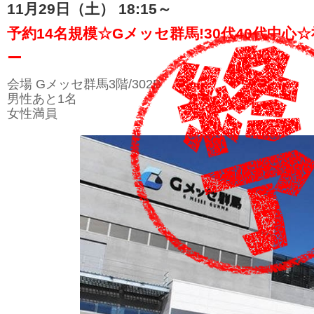
11月29日（土） 18:15～
予約14名規模☆Gメッセ群馬!30代40代中
ー
会場 Gメッセ群馬3階/302B
男性あと1名
女性満員