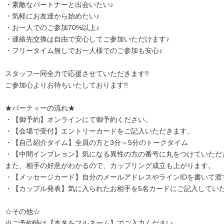
・素敵なパートナーと出会いたい♪
・気軽にお友達から始めたい♪
・お一人でのご参加70%以上♪
・連絡先交換は自由で安心してご参加いただけます♪
・フリータイム無しでお一人様でのご参加も安心♪
スタッフ一同全力で応援させていただきます!!
ご参加心よりお待ちいたしております!!
★パーティーの流れ★
・【御予約】オンラインにて御予約ください。
・【会場で受付】エントリーカードをご記入いただきます。
・【自己紹介タイム】全員の方と3分～5分のトークタイム
・【中間インプレョン】気になる異性の方の番号に丸をつけていただ
また、相手の好意がわかるので、カップリング成立も上がります。
・【メッセージカード】自分のメールアドレスやラインIDを書いて渡
・【カップル発表】気に入られたお相手を5名カードにご記入してい
☆その他☆
※ご予約時は【本名をフルネーム】でご入力ください。