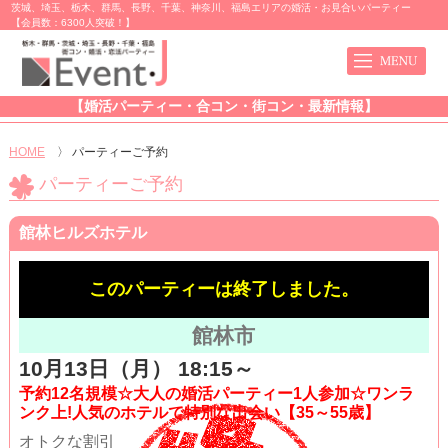
茨城、埼玉、栃木、群馬、長野、千葉、神奈川、福島エリアの婚活・お見合いパーティー
【会員数：6300人突破！】
【婚活パーティー・合コン・街コン・最新情報】
HOME
〉
パーティーご予約
パーティーご予約
館林ヒルズホテル
このパーティーは終了しました。
館林市
10月13日（月） 18:15～
予約12名規模☆大人の婚活パーティー1人参加☆ワンラ
ンク上!人気のホテルで特別な出会い【35～55歳】
オトクな割引