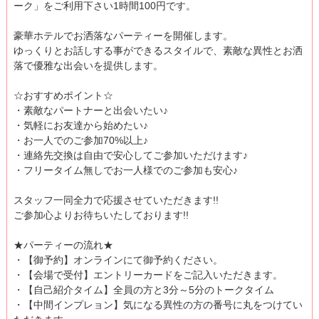
ーク」をご利用下さい1時間100円です。
豪華ホテルでお洒落なパーティーを開催します。
ゆっくりとお話しする事ができるスタイルで、素敵な異性とお洒
落で優雅な出会いを提供します。
☆おすすめポイント☆
・素敵なパートナーと出会いたい♪
・気軽にお友達から始めたい♪
・お一人でのご参加70%以上♪
・連絡先交換は自由で安心してご参加いただけます♪
・フリータイム無しでお一人様でのご参加も安心♪
スタッフ一同全力で応援させていただきます!!
ご参加心よりお待ちいたしております!!
★パーティーの流れ★
・【御予約】オンラインにて御予約ください。
・【会場で受付】エントリーカードをご記入いただきます。
・【自己紹介タイム】全員の方と3分～5分のトークタイム
・【中間インプレョン】気になる異性の方の番号に丸をつけてい