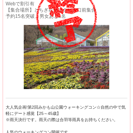
Webで割引有
【集合場所】とちぎ花センター入口前集合
予約15名突破、男女あと1名
大人気企画!第2回みかも山公園ウォーキングコン☆自然の中で気
軽にデート感覚【25～45歳】
※雨天決行です。雨天の際は合羽等雨具をお持ちください。
人気のウォーキングコン開催です。