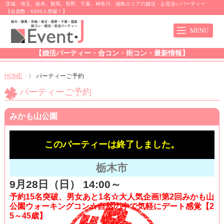
茨城、埼玉、栃木、群馬、長野、千葉、神奈川、福島エリアの婚活・お見合いパーティー
【会員数：6300人突破！】
【婚活パーティー・合コン・街コン・最新情報】
HOME
〉
パーティーご予約
パーティーご予約
みかも山公園
このパーティーは終了しました。
栃木市
9月28日（日） 14:00～
予約15名突破、男女あと1名☆大人気企画!第2回みかも山
公園ウォーキングコン☆自然の中で気軽にデート感覚【2
5～45歳】