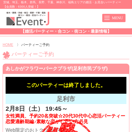
茨城、埼玉、栃木、群馬、長野、千葉、神奈川、福島エリアの婚活・お見合いパーティー
【会員数：6300人突破！】
【婚活パーティー・合コン・街コン・最新情報】
HOME
〉
パーティーご予約
パーティーご予約
あしかがフラワーパークプラザ(足利市民プラザ)
このパーティーは終了しました。
足利市
2月8日（土） 19:45～
女性満員、予約20名突破☆20代30代中心恋活パーティー
恋愛適齢期編♪素敵な恋がしたい方必見
Web限定のおトクな割引有!!