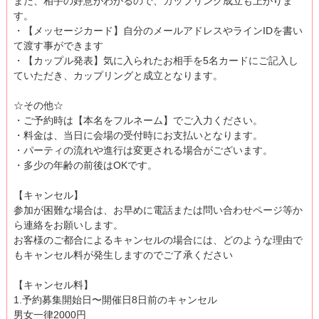
また、相手の好意がわかるので、カップリング成立も上がりま
す。
・【メッセージカード】自分のメールアドレスやラインIDを書い
て渡す事ができます
・【カップル発表】気に入られたお相手を5名カードにご記入し
ていただき、カップリングと成立となります。
☆その他☆
・ご予約時は【本名をフルネーム】でご入力ください。
・料金は、当日に会場の受付時にお支払いとなります。
・パーティの流れや進行は変更される場合がございます。
・多少の年齢の前後はOKです。
【キャンセル】
参加が困難な場合は、お早めに電話または問い合わせページ等か
ら連絡をお願いします。
お客様のご都合によるキャンセルの場合には、どのような理由で
もキャンセル料が発生しますのでご了承ください
【キャンセル料】
1.予約募集開始日〜開催日8日前のキャンセル
男女一律2000円