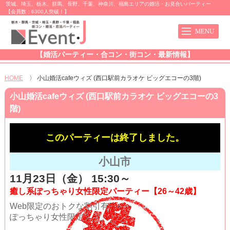
茨城、埼玉、栃木、群馬、長野、千葉、神奈川、福島エリアの婚活・お見合いパーティー
【会員数：6300人突破！】
【婚活パーティー・合コン・街コン・最新情報】
HOME
〉
小山婚活cafeウィズ (西口駅前カラオケ ビッグエコーの3階)
小山婚活cafeウィズ (西口駅前カラオケ ビッグエコーの3
階)
このパーティーは終了しました。
小山市
11月23日（金） 15:30～
癒し系ぽっちゃり女性限定パーティー【26～42歳】
Web限定のおトクな割引有!!
ぽっちゃり女性限定