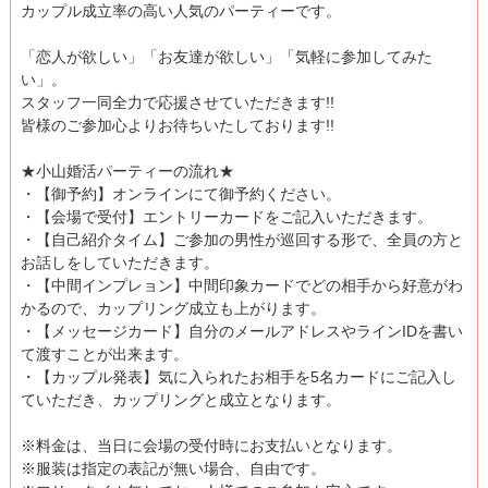
カップル成立率の高い人気のパーティーです。
「恋人が欲しい」「お友達が欲しい」「気軽に参加してみた
い」。
スタッフ一同全力で応援させていただきます!!
皆様のご参加心よりお待ちいたしております!!
★小山婚活パーティーの流れ★
・【御予約】オンラインにて御予約ください。
・【会場で受付】エントリーカードをご記入いただきます。
・【自己紹介タイム】ご参加の男性が巡回する形で、全員の方と
お話しをしていただきます。
・【中間インプレョン】中間印象カードでどの相手から好意がわ
かるので、カップリング成立も上がります。
・【メッセージカード】自分のメールアドレスやラインIDを書い
て渡すことが出来ます。
・【カップル発表】気に入られたお相手を5名カードにご記入し
ていただき、カップリングと成立となります。
※料金は、当日に会場の受付時にお支払いとなります。
※服装は指定の表記が無い場合、自由です。