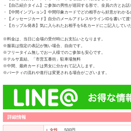
・【自己紹介タイム】ご参加の男性が巡回する形で、全員の方とお話
・【中間インプレョン】中間印象カードでどの相手から好意がわかる
・【メッセージカード】自分のメールアドレスやラインIDを書いて渡
・【カップル発表】気に入られたお相手を5名カードにご記入してい
※料金は、当日に会場の受付時にお支払いとなります。
※服装は指定の表記が無い場合、自由です。
※フリータイム無しでお一人様でのご参加も安心です。
※テルサ直結、「市営五番街」駐車場無料
※中間、最終カードは男女に分かれて記入します。
※パーティの流れや進行は変更される場合がございます。
詳細情報
♀ 女性
500円