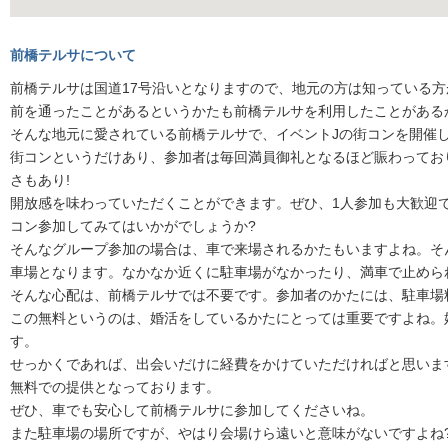
前橋テルサについて
前橋テルサは国道17号沿いとなりますので、地元の方は知っている方
前を通ったことがあるというかたも前橋テルサを利用したことがある
そんな地元に愛されている前橋テルサで、イベントJの街コンを開催
街コンというだけあり、参加者は毎回満員御礼となるほど賑わってお
さもあり!
開放感を味わっていただくことができます。ぜひ、1人参加も大歓迎
コン参加してみてはいかがでしょうか?
そんなグループ参加の場合は、車で来場されるかたもいますよね。そ
車場となります。なかなか近くに駐車場がなかったり、満車で止めら
そんな心配は、前橋テルサでは不要です。参加者のかたには、駐車場
この無料というのは、婚活をしているかたにとっては重要ですよね。
す。
せっかくであれば、出会いだけに経費をかけていただければと思いま
無料での提供となっております。
ぜひ、車でも安心して前橋テルサに参加してくださいね。
また駐車場の場所ですが、やはり会場けら遠いと意味がないですよね?