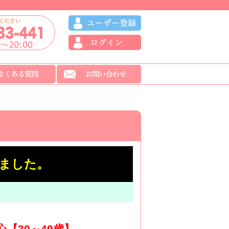
ました。
【30～49歳】