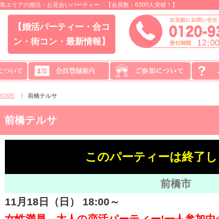
島エリアの婚活・お見合いパーティー 【会員数：6300人突破！】
【婚活パーティー・合コ
ン・街コン・最新情報】
HOME
〉
前橋テルサ
前橋テルサ
このパーティーは終了し
前橋市
11月18日（日） 18:00～
女性満員、大人の恋活パーティー!一人参加中心