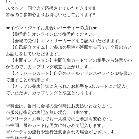
い」。
スタッフ一同全力で応援させていただきます!!
皆様のご参加心よりお待ちいたしております!!
★イベントジェイお見合いパーティーの流れ★
・【御予約】オンラインにて御予約ください。
・【会場で受付】エントリーカードをご記入いただきます。
・【自己紹介タイム】ご参加の男性が巡回する形で、全員の方と
お話しをしていただきます。
・【中間インプレョン】中間印象カードでどの相手から好意がわ
かるので、カップリング成立も上がります。
・【メッセージカード】自分のメールアドレスやラインIDを書い
て渡すことが出来ます。
・【カップル発表】気に入られたお相手を5名カードにご記入し
ていただき、カップリングと成立となります。
※料金は、当日に会場の受付時にお支払いとなります。
※服装は指定の表記が無い場合、自由です。
※フリータイム無しでお一人様でのご参加も安心です。
※中間、最終カードは男女に分かれて記入します。
※パーティの流れや進行は変更される場合がございます。
大型駐車場有