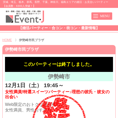
茨城、埼玉、栃木、群馬、長野、千葉、神奈川、福島エリアの婚活・お見合いパーティー
【会員数：6300人突破！】
【婚活パーティー・合コン・街コン・最新情報】
HOME
〉
伊勢崎市民プラザ
伊勢崎市民プラザ
このパーティーは終了しました。
伊勢崎市
12月1日（土） 19:45～
女性満員!特選スイーツパーティー♪理想の彼氏・彼女の
出会い
Web限定のおトクな割引有!!
女性満員、男性おすすめ