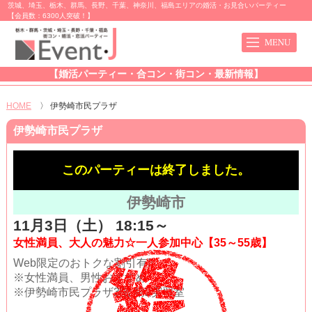
茨城、埼玉、栃木、群馬、長野、千葉、神奈川、福島エリアの婚活・お見合いパーティー
【会員数：6300人突破！】
【婚活パーティー・合コン・街コン・最新情報】
HOME
〉
伊勢崎市民プラザ
伊勢崎市民プラザ
このパーティーは終了しました。
伊勢崎市
11月3日（土） 18:15～
女性満員、大人の魅力☆一人参加中心【35～55歳】
Web限定のおトクな割引有!!
※女性満員、男性おすすめ
※伊勢崎市民プラザ3階 第2実習室