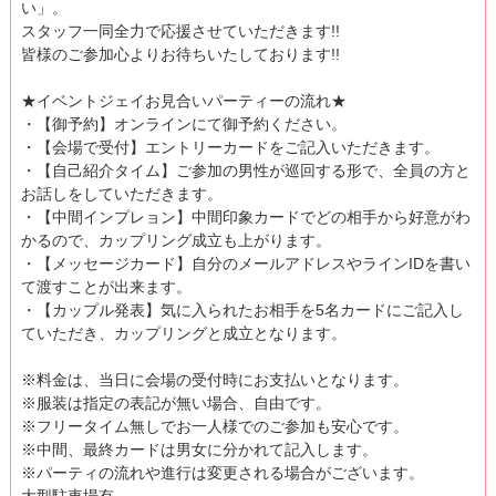
い」。
スタッフ一同全力で応援させていただきます!!
皆様のご参加心よりお待ちいたしております!!
★イベントジェイお見合いパーティーの流れ★
・【御予約】オンラインにて御予約ください。
・【会場で受付】エントリーカードをご記入いただきます。
・【自己紹介タイム】ご参加の男性が巡回する形で、全員の方と
お話しをしていただきます。
・【中間インプレョン】中間印象カードでどの相手から好意がわ
かるので、カップリング成立も上がります。
・【メッセージカード】自分のメールアドレスやラインIDを書い
て渡すことが出来ます。
・【カップル発表】気に入られたお相手を5名カードにご記入し
ていただき、カップリングと成立となります。
※料金は、当日に会場の受付時にお支払いとなります。
※服装は指定の表記が無い場合、自由です。
※フリータイム無しでお一人様でのご参加も安心です。
※中間、最終カードは男女に分かれて記入します。
※パーティの流れや進行は変更される場合がございます。