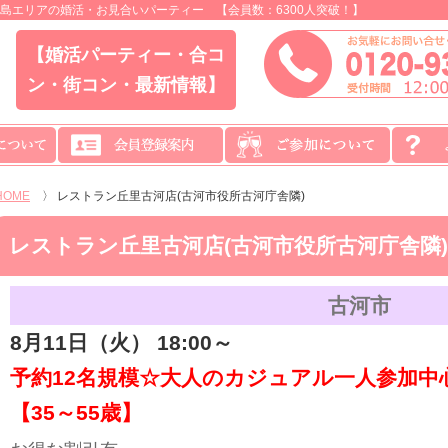
島エリアの婚活・お見合いパーティー 【会員数：6300人突破！】
【婚活パーティー・合コ
ン・街コン・最新情報】
HOME
〉
レストラン丘里古河店(古河市役所古河庁舎隣)
レストラン丘里古河店(古河市役所古河庁舎隣)
古河市
8月11日（火） 18:00～
予約12名規模☆大人のカジュアル一人参加中
【35～55歳】