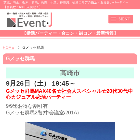
茨城、埼玉、栃木、群馬、長野、千葉、神奈川、福島エリアの婚活・お見合いパーティー
【会員数：6300人突破！】
【婚活パーティー・合コン・街コン・最新情報】
HOME
〉
Gメッセ群馬
Gメッセ群馬
高崎市
9月26日（土） 19:45～
Gメッセ群馬MAX40名☆社会人スペシャル☆20代30代中
心カジュアル恋活パーティー
9/9迄お得な割引有
Gメッセ群馬2階(中会議室/201A)