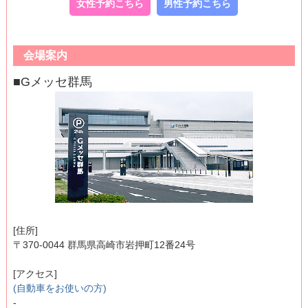
女性予約こちら
男性予約こちら
会場案内
■Gメッセ群馬
[住所]
〒370-0044 群馬県高崎市岩押町12番24号
[アクセス]
(自動車をお使いの方)
-