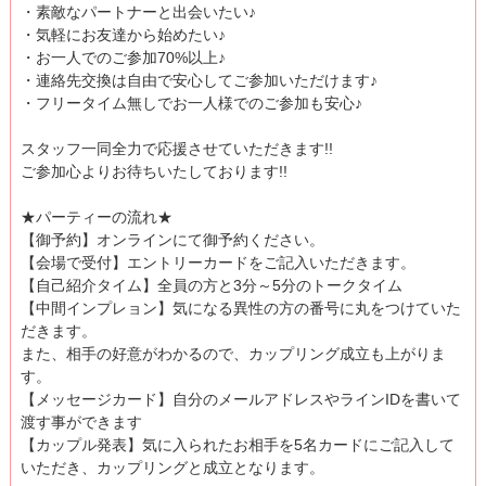
・素敵なパートナーと出会いたい♪
・気軽にお友達から始めたい♪
・お一人でのご参加70%以上♪
・連絡先交換は自由で安心してご参加いただけます♪
・フリータイム無しでお一人様でのご参加も安心♪
スタッフ一同全力で応援させていただきます!!
ご参加心よりお待ちいたしております!!
★パーティーの流れ★
【御予約】オンラインにて御予約ください。
【会場で受付】エントリーカードをご記入いただきます。
【自己紹介タイム】全員の方と3分～5分のトークタイム
【中間インプレョン】気になる異性の方の番号に丸をつけていた
だきます。
また、相手の好意がわかるので、カップリング成立も上がりま
す。
【メッセージカード】自分のメールアドレスやラインIDを書いて
渡す事ができます
【カップル発表】気に入られたお相手を5名カードにご記入して
いただき、カップリングと成立となります。