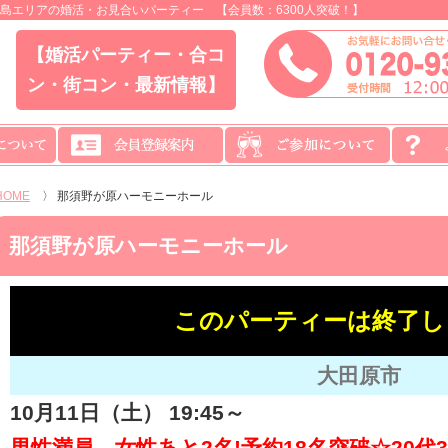
島エリアの婚活・お見合いパーティー 【会員数：6300人突破！】
【婚活パーティー・合コ
ン・街コン・最新情報】
HOME
〉
那須野が原ハーモニーホール
那須野が原ハーモニーホール
このパーティーは終了し
大田原市
10月11日（土） 19:45～
男性満員、女性あと2名!予約18名突破☆20代