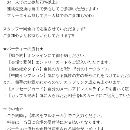
・お一人でのご参加70%以上♪
・連絡先交換は自由で安心してご参加いただけます♪
・フリータイム無しでお一人様でのご参加も安心♪
スタッフ一同全力で応援させていただきます!!
ご参加心よりお待ちいたしております!!
★パーティーの流れ★
・【御予約】オンラインにて御予約ください。
・【会場で受付】エントリーカードをご記入いただきます。
・【自己紹介タイム】全員の方と3分～5分のトークタイム
・【中間インプレョン】気になる異性の方の番号に丸をつけていただ
また、相手の好意がわかるので、カップリング成立も上がります。
・【メッセージカード】自分のメールアドレスやラインIDを書いて渡
・【カップル発表】気に入られたお相手を5名カードにご記入してい
☆その他☆
・ご予約時は【本名をフルネーム】でご入力ください。
・料金は、当日に会場の受付時にお支払いとなります。
・パーティの流れや進行は変更される場合がございます。