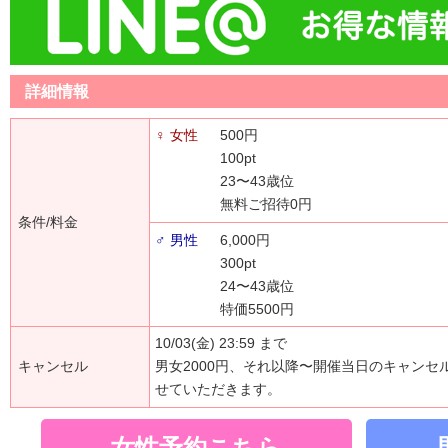
詳細情報
♀ 女性
500円
100pt
23〜43歳位
無料ご招待0円
条件/料金
♂ 男性
6,000円
300pt
24〜43歳位
特価5500円
10/03(金) 23:59 まで
キャンセル
男女2000円、それ以降〜開催当日のキャンセ
せていただきます。
女性予約こちら