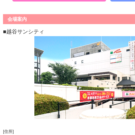
会場案内
■越谷サンシティ
[住所]