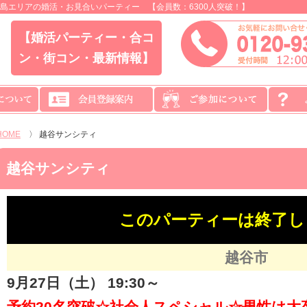
島エリアの婚活・お見合いパーティー 【会員数：6300人突破！】
【婚活パーティー・合コ
ン・街コン・最新情報】
HOME
〉
越谷サンシティ
越谷サンシティ
このパーティーは終了し
越谷市
9月27日（土） 19:30～
予約20名突破☆社会人スペシャル☆男性は大