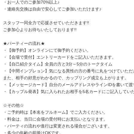
・お一人でのご参加70%以上♪
・連絡先交換は自由で安心してご参加いただけます♪
スタッフ一同全力で応援させていただきます!!
ご参加心よりお待ちいたしております!!
★パーティーの流れ★
・【御予約】オンラインにて御予約ください。
・【会場で受付】エントリーカードをご記入いただきます。
・【自己紹介タイム】全員の方と3分～5分のトークタイム
・【中間インプレョン】気になる異性の方の番号に丸をつけていただ
また、相手の好意がわかるので、カップリング成立も上がります。
・【メッセージカード】自分のメールアドレスやラインIDを書いて渡
・【カップル発表】気に入られたお相手を5名カードにご記入してい
☆その他☆
・ご予約時は【本名をフルネーム】でご入力ください。
・料金は、当日に会場の受付時にお支払いとなります。
・パーティの流れや進行は変更される場合がございます。
・多少の年齢の前後はOKです。