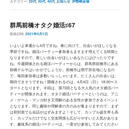
カテゴリー:
20代
,
30代
,
40代
,
お知らせ
,
伊勢崎会場
群馬前橋オタク婚活♯67
投稿日時:
2021年4月1日
いよいよ来週から4月ですね。春に向けて、出会いがほしくなる
季節ですね。婚活パーティー参加者もますます増えてくる時期と
なりますので、新しい出会いがほしいあなたにはぴったりです
ね。今週開催される婚活パーティーからは、群馬県前橋市にある
前橋テルサはいかがでしょうか。前橋市は県庁所在地になるの
で、毎回参加者は多数いらっしゃいます。たくさんの出会いは、
期待できそうですね！開催されるのは、4月4日（日） 18:00〜ス
タートとなります。今回は、第73回となる大人気のオタ婚活パー
ティーが開催されます。オタク婚活パーティーというのは、アニ
メ・ゲーム・マンガ好き又理解のある女性が参加できるイベント
となります。同じ趣味や理解者の方のみが集まりますので、まず
は初対面でも会話がはずみますよ！そして、カップル誕生率も高
く、カップルだけでなく交友関係も広がりやすいと人気がありま
す。趣味系の婚活パーティーは、一度ぜひ参加してみてください