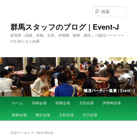
検
索
群馬スタッフのブログ | Event-J
群馬県（高崎、前橋、太田、伊勢崎、館林、桐生）の婚活パーティー
のお知らせと結果
メ
ホーム
高崎会場
前橋会場
太田会場
伊勢崎会場
メ
サ
イ
ン
館林会場
桐生会場
玉村会場
渋川会場
イ
ブ
メ
ニ
ン
コ
ュ
月別アーカイブ:
2021年4月