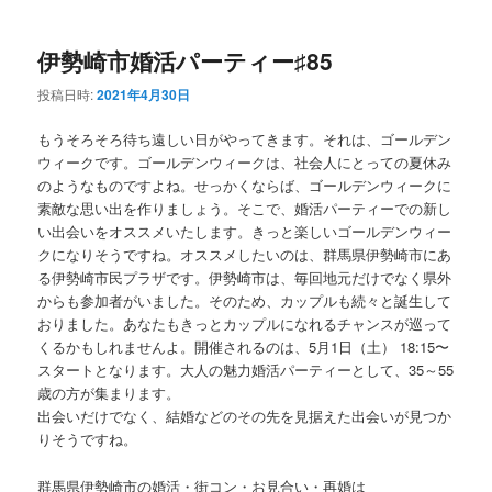
ー
コ
ン
伊勢崎市婚活パーティー♯85
ン
テ
投稿日時:
2021年4月30日
テ
ン
もうそろそろ待ち遠しい日がやってきます。それは、ゴールデン
ン
ツ
ウィークです。ゴールデンウィークは、社会人にとっての夏休み
のようなものですよね。せっかくならば、ゴールデンウィークに
素敵な思い出を作りましょう。そこで、婚活パーティーでの新し
ツ
へ
い出会いをオススメいたします。きっと楽しいゴールデンウィー
クになりそうですね。オススメしたいのは、群馬県伊勢崎市にあ
へ
移
る伊勢崎市民プラザです。伊勢崎市は、毎回地元だけでなく県外
からも参加者がいました。そのため、カップルも続々と誕生して
移
動
おりました。あなたもきっとカップルになれるチャンスが巡って
くるかもしれませんよ。開催されるのは、5月1日（土） 18:15〜
動
スタートとなります。大人の魅力婚活パーティーとして、35～55
歳の方が集まります。
出会いだけでなく、結婚などのその先を見据えた出会いが見つか
りそうですね。
群馬県伊勢崎市の婚活・街コン・お見合い・再婚は