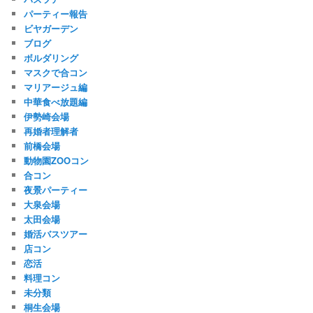
パーティー報告
ビヤガーデン
ブログ
ボルダリング
マスクで合コン
マリアージュ編
中華食べ放題編
伊勢崎会場
再婚者理解者
前橋会場
動物園ZOOコン
合コン
夜景パーティー
大泉会場
太田会場
婚活バスツアー
店コン
恋活
料理コン
未分類
桐生会場