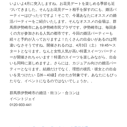
いよいよ4月に突入しますね。お花見デートを楽しめる季節も近
づいてきました。そんなお花見デート相手を探すのにも、婚活パ
ーティーはぴったりですよ！そこで、今週あなたにオススメの婚
活パーティーをご紹介いたします。そんなオススメの会場は、群
馬県伊勢崎市にある伊勢崎市民プラザです。伊勢崎市は、毎回多
くの方が参加される人気の都市です。今回の婚活パーティーも
続々と予約が入っておりますよ！たくさんの出会いがあるのは間
違いなさそうですね。開催されるのは、4月3日（土） 19:45〜ス
タートとなります。なんと女性人気が高い特選スイーツパーティ
ーが開催されちゃいます！特選のスイーツを楽しみながら、出会
いも同時に楽しめますよ。さらには、カジュアル向けの婚活パー
ティーとなります。結婚だけでなく、理想の彼氏・彼女との出会
いを見つけたい【26～43歳】のかたが対象です。あなたにもぴっ
たりな、イベントになるのではないでしょうか。、
群馬県伊勢崎市の婚活・街コン・合コンは
イベントジェイ
0120-933-441